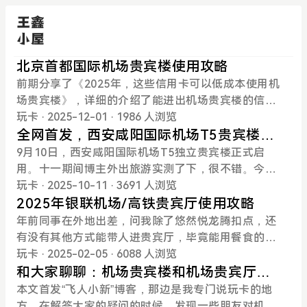
北京首都国际机场贵宾楼使用攻略
前期分享了《2025年，这些信用卡可以低成本使用机
场贵宾楼》，详细的介绍了能进出机场贵宾楼的信用
卡及使用方式。今天就来说说北京首都国际机场贵宾
玩卡
· 2025-12-01
· 1986 人浏览
楼。T2、T3航站楼贵宾楼是分开的，但服务流程基本
全网首发，西安咸阳国际机场T5贵宾楼使
一样，一并说了。01支持银行北京机场贵宾楼很高
用攻略
9月10日，西安咸阳国际机场T5独立贵宾楼正式启
端，支持的卡很少。主要有民生高端卡（豪白、百夫
用。十一期间博主外出旅游实测了下，很不错。今天
长等），广发商旅白、增值白及以上、广发私行、招
就开启贵宾楼系列第3期，来详细说说西安咸阳国际
玩卡
· 2025-10-11
· 3691 人浏览
商私行（2000w达标）等。需要提前打电话预约，报
机场T5贵宾楼（VIP B区）使用攻略。信用卡使用方
2025年银联机场/高铁贵宾厅使用攻略
备车牌及餐食。网约车、出租车、特斯拉不能进入。
法参考《2025年，这些信用卡可以低成本使用机场贵
年前同事在外地出差，问我除了悠然悦龙腾扣点，还
02到达方式建议驾车前往，导航直接定位首都国际机
宾楼》。T2/T3贵宾楼使用方法参考《西安咸阳国际
有没有其他方式能带人进贵宾厅，毕竟能用餐食的龙
场T2/T3航站楼要客中心。①T2贵宾楼。在机场高速
机场贵宾楼使用攻略》。01支持银行该贵宾楼由迅邦
腾拿来进贵宾厅，还是有些浪费的。想了想，推荐银
玩卡
· 2025-02-05
· 6088 人浏览
上行驶时，按指示牌“T2停车楼”进港到达VIP方向开，
达提供服务，因此支持的银行同西安咸阳国际机场T
联的6.2国内机场贵宾厅。鉴于有些人还不知道银联贵
和大家聊聊：机场贵宾楼和机场贵宾厅的
右手边有一个横杆拦着的岗亭，通过一岗，T2国际贵
2/T3贵宾楼，包括工行、农行（5次）、招行、交
宾厅的使用方法，就简单说下。使用路径1：云闪付A
区别
本文首发“飞人小新”博客，那边是我专门说玩卡的地
宾停车场在T2航站楼—层的最南侧(靠近1号门)。②T
行、兴业等，无需提前预约。02到达方式驾车前往：
PP首页→权益精选→高端卡尊享→国内机场贵宾/高
方。在解答大家的疑问的时候，发现一些朋友对机场