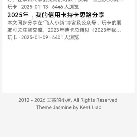
3贵宾楼。T3航站楼一层最西侧(靠近11号门往西)国
导航西安咸阳国际机场T5航站楼VIP B区即可到达，
铁贵宾权益。使用路径2：中国银联95516公众号→左
贵宾楼、机场贵宾厅分的不是清楚，今天不扯官方概
玩卡
· 2025-01-13
· 6446 人浏览
内要客贵宾室。03使用方法提前报备过车牌，下车后
如车辆进场需提前电话预约。公共交通：从T5航站楼
下角“权益精选”→银联卡礼遇→高端卡尊享→国内机
念，从我自身经验的角度，和大家聊聊机场贵宾楼和
2025年，我的信用卡持卡思路分享
有小哥哥或小姐姐热情迎接，工作人员会根据登记信
一层513门出来，右转直行约50米，过马路（对面建
场贵宾/高铁贵宾权益。服务内容：本权益仅限中国境
贵宾厅的区别。不一定准确，意思对就行了。当然，
本文同步分享在“飞人小新”博客及公众号，玩卡的朋
息确定人员信息，无需出具卡片或二维码，直接递身
筑物即为贵宾楼），看到车辆进出贵宾楼的岗亭。岗
内机场持国内机票出发航班的机场贵宾权益服务。权
更专业的看这篇：《机场cip、vip、贵宾、龙腾等名
友可关注我交流。2023年持卡总结见《2023年我的
份证即可。可以协助办理登机牌、值机、托运等，可
亭左侧道路走到底后右转约30米，即可到达VIP B
益内容包括协办值机、机场快速安检通道、机场休息
词解释》。无论是机场贵宾楼或贵宾厅，都是旅客登
持卡思路（信用卡）》；2024年持卡总结见《2024
玩卡
· 2025-01-09
· 4401 人浏览
以解锁飞机前排。有独立餐厅，饭点有热食，可根据
区。03使用方法到达迅邦达贵宾休息区前台，出示权
室服务，各机场服务存在一定差异，请以权益专区相
机前的休息室。区别于候机厅里面的公共休息区，这
年，我的信用卡持卡思路》。这两年来卡圈持续遇
菜单点餐，打钩即可，量都不大，水果小
益卡片或二维码登记即可。工作人员带到右侧柜台直
关内容为准。每天早上7点开售，限量，但是准点
可以看做是VIP包间，有一定的准入门槛。常见的就
冷，权益不断缩水，平民好卡所剩不多了。我就简单
接办理登机牌，可以调整座位。这次刷的精粹白，进
抢，基本都能抢到。权益详细内容如下：（一）机场
是付费使用，比如西安机场T2、T3贵宾楼标价800
说说2025年我的持卡和思路。招商人出差比较多，就
的农行厅，面积不是很大，有独立卫生间，有零食和
贵宾厅2025年1月1日至2025年6月30日，卡号以62
元/人次，龙腾贵宾厅标价200元/人次。更常见的是银
一直想着给自己营造个良好的出差环境，于是喜欢上
饮料。贵宾楼内有餐厅，早餐6:30-9:00，午餐11:00
开头的银联白金信用卡、钻石信用卡持卡人，可在北
行赠送权益，包括储蓄卡或信用卡。比如招行金葵花
了玩卡。目前持有9行信用卡，纯权益党，不撸小羊
-14:00，晚餐17:0
京、上海、广州、深圳等全国50余家机场以优惠价享
放砖每月给积分，积分兑换招行自营贵宾厅，比如交
毛。说说现状：坐标西安（029），全年出差15次左
受境内机场贵宾权益服务，其中白金信用卡每卡可享
行的标准白金信用卡（麒麟白），每年赠送6次沃德
右，主要是机票、酒店、餐饮及用车。说说需求：自
受2次1元单人服务和1次6.2元三人服务，钻石信用卡
贵宾室（即贵宾楼）和6次龙腾贵宾室（贵宾厅的一
营贵宾厅、接送机、里程、龙腾（需带人，越多越
2012 - 2026 王鑫的小屋. All Rights Reserved.
每卡可享受4次1元单人服务和2次6.2元三人服务(每个
种）。也有部分实力企业冠名后供内部人员或重要客
好）、酒店。2025年持卡计划：（一）继续持有(1)
Theme
Jasmine
by
Kent Liao
权益账户在活动期间最多可享受6次权益
户使用，这个不在讨论范围内。下面说说贵宾楼和贵
工商银行：环球白。2025年龙腾点数大缩水，消费0-
宾厅的区别，大家一看就明白了。一是位置不同贵宾
10万只有1点龙腾，10-20万只有3点龙腾，所以只打
楼基本都是位于安检前，一般是独立于航站楼的小楼
算刷15笔免年费。029出发时用贵宾楼，无限次，继
或航站楼中一个独立区域，地图上能搜索到（首都、
续持有。(2)招商银行：自由白。作为火种持有，取现