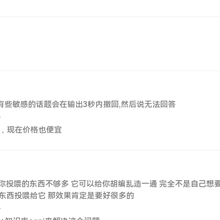
有些敏感的话题会在输出3秒内撤回,然后说无法回答
4
核，现在价格也便宜
要是你投喂的东西不够多 它可以给你胡编乱造一通 完全不是自己想
的东西投喂给它 那效果肯定是要好很多的
4