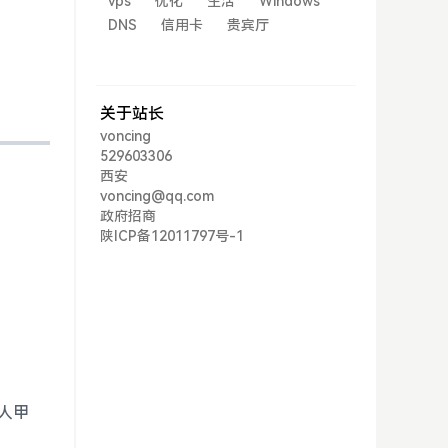
vps
优化
生活
Windows
DNS
信用卡
贵宾厅
关于站长
voncing
529603306
西安
voncing@qq.com
政府招商
陕ICP备12011797号-1
人甲
。