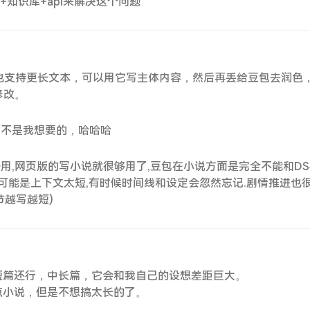
+知识库+api来解决这个问题
，现在也支持更长文本，可以用它写主体内容，然后再丢给豆包去润色
修改。
3
，不是我想要的，哈哈哈
好用,网页版的写小说就很够用了,豆包在小说方面是完全不能和DS
S)可能是上下文太短,有时候时间线和设定会忽然忘记.剧情推进也很
节越写越短)
短篇还行，中长篇，它会和我自己的设想差距巨大。
点小说，但是不想搞太长的了。
3