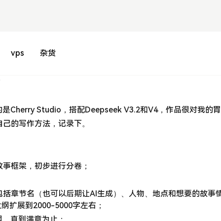
vps
杂货
讨
erry Studio，搭配Deepseek V3.2和V4，作品很对我的
自己的写作方法，记录下。
故事框架，初步进行分卷；
包括章节名（也可以后期让AI生成）、人物、地点和想要的故事
大纲扩展到2000-5000字左右；
纲，直到满意为止；