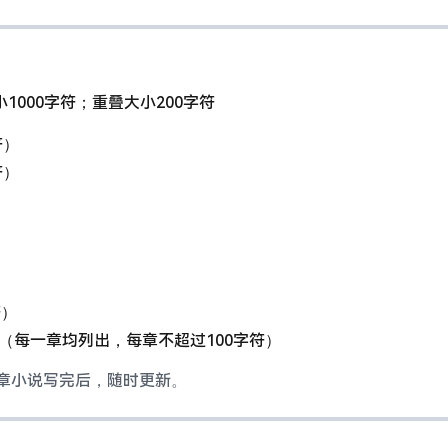
1000字符；重叠大小200字符
符）
符）
符）
（每一章均列出，每章不超过100字符）
每章小说写完后，随时更新。