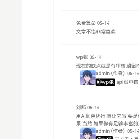
免费算命
05-14
文章不错非常喜欢
wp张
05-14
现在的缺点就是有审核,碰到
admin
(作者)
05-1
@wp张
api没审
刘郎
05-14
用Ai润色还行 真让它写 
果 当然 如果你有足够丰富
admin
(作者)
05-1