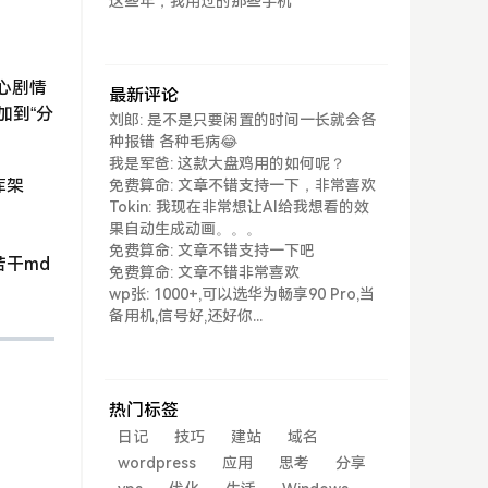
这些年，我用过的那些手机
心剧情
最新评论
加到“分
刘郎: 是不是只要闲置的时间一长就会各
种报错 各种毛病😂
我是军爸: 这款大盘鸡用的如何呢？
库架
免费算命: 文章不错支持一下，非常喜欢
Tokin: 我现在非常想让AI给我想看的效
果自动生成动画。。。
免费算命: 文章不错支持一下吧
干md
免费算命: 文章不错非常喜欢
wp张: 1000+,可以选华为畅享90 Pro,当
备用机,信号好,还好你...
热门标签
日记
技巧
建站
域名
wordpress
应用
思考
分享