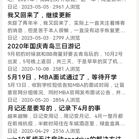
钱。至于2025年嘛，继续不树目标，再接再励吧！最
准备高级经济师的考试了；股市上，继续持有我的s
四个领导，赵、方、唐、张，同志们也跟着分成了四
日记
· 2023-05-05
· 2961 人浏览
后，路过的朋友可以关注下我的公众号哦，主要是玩
t，整理收益26%，还行，可惜了年初60%收益，随后
个小组，各跟一个领导，各招一个产业。我、小明、
我又回来了，继续更新
高端信用卡。
一路回撤；副业上，开始做小红书博主了，这个月粉
畅一组，负责制造业招商（B组）；李、博士一组，
失踪了两年半，我又回来了。实际上一直关注着博客
丝量增长还挺快的，希望能有所成就吧~至于2024年
负责科技研发及“两链融合”招商；瑞华、鹏海、郭一
的消息，但是苦于本人很懒，一直没有动手恢复更
嘛，就不树目标了，哈哈哈，再接再厉吧！
组，负责制造业招商（A组）；玺、政一组，负责金
新。这个五一，回来的比较早，闲得无聊，于是恢复
日记
· 2023-05-03
· 2799 人浏览
融、自贸招商；媛、文、奇、韬叔一组，负责总部及
更新。换了个新的主题，还挺好看的，只是wordpres
2020年国庆青岛三日游记
大轴线招商；石*负责考核，小冉负责内勤。虽说分管
s略微有点不习惯了。
9月初的时候就和BB商量好要去青岛玩的，10月2号
领导不同、任务不同，但是大家依然勤勤恳恳工作，
出发，5号晚上返回，共三天。于是早早的买了机
快快乐乐生活。还记得到年底的时候，所有人坐一屋
票，订了酒店，用信用卡约了接送机。但临行前，还
日记
· 2020-10-08
· 2581 人浏览
子，激烈地讨论着指标完成情况，想对策，出怪招，
是发生了小插曲。10月1号BB感冒了，头还有些晕，
5月19日，MBA面试通过了，等待开学
最终团结一致，圆满完成各项指标。这年后，由于种
喝了感冒药，但是效果不大。2号一早，我赶紧拉着
5月13日，收到学校短信告知MBA的面试时间，让留
种原因，大家就散开了，或升职、或下沉，再也聚不
她去了医院，检查下来倒没啥大碍，商量后决定行程
意官网分组情况。同时MBA官网发布面试公告，并附
起来了。这一年，我和我爱的女孩（爱我的女孩）结
不变。考虑到今年信用卡权益都还没用，于是去机场
上了分组名单。查了下自己是E3组，一共12个人，面
日记
· 2020-05-20
· 2854 人浏览
婚了。3月13号，我们去拍了结婚照，老婆穿的是旗
吃了牛肉面，在海航休息室喝了茶。飞机15:20准时
试时间是5月17日早晨8:30-12:00.大家都说面试很简
月记还是要写的，记录下4月的事
袍，简直美极了。5月18日，我们领证，结束了二三
出发，17:30按时到达。订的青岛开元名都大酒店，
单，也就没有复习。结果17日面试的时候，英语和政
越来越懒，日记变周记，周记变月记。4月一整月都
十年的单身狗生活。那天早上大家都很平静，没有激
在黄岛区，距离流亭机场50km，刚好是接机的最远
治答得一塌糊涂，综合体答的也很一般，一度感觉面
在前线抗疫，半数时间住在车城酒店里，绿盒盒真的
动和兴奋，被她拉着领完证，路边摊吃个早餐，然后
距离，不然滴滴得150大洋。今年去青岛的人并不多
试上不了线。焦急等待了两天，19日晚终于出了成
吃的够够的。不过认识了一群不错的同事：市场局的
日记
· 2020-04-29
· 2516 人浏览
各自去上班。这或许就是生活该有的样子，平平淡淡
（节前出现过疫情，有影响），交通通畅，不到一个
绩，竟然165.8分，总成绩排名52，悬着的心终于放
孟局、李师、刘师，纪委的张师、焦成，审计局的国