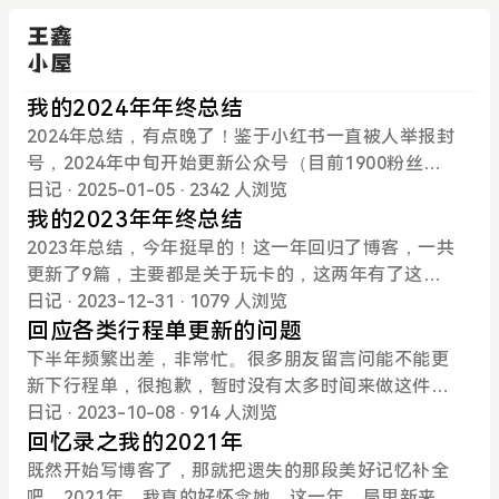
我的2024年年终总结
2024年总结，有点晚了！鉴于小红书一直被人举报封
号，2024年中旬开始更新公众号（目前1900粉丝）
和CIPBA网站，专门说玩卡攻略。个人博客仅更新了
日记
· 2025-01-05
· 2342 人浏览
一篇文章，太懒了。VPS安装nextcloud，替代onedr
我的2023年年终总结
ive同步文件工作上，上半年出差挺多，但不太忙，顺
2023年总结，今年挺早的！这一年回归了博客，一共
利签约落地了几个不大不小的项目；下半年换了新的
更新了9篇，主要都是关于玩卡的，这两年有了这个
单位，明显忙了很多，出差+签约，没少加班，但是
爱好，持续了挺久。在这里，首先对通过博客想加我
日记
· 2023-12-31
· 1079 人浏览
工作氛围很好，我挺喜欢。生活上，老家里的房子盖
微信的朋友们说声对不起。由于工作原因，90%以上
回应各类行程单更新的问题
起来了，很漂亮；五一去了南昌，十一去了天津，也
的朋友都没有添加，后期也不会添加。关于行程单修
下半年频繁出差，非常忙。很多朋友留言问能不能更
算打卡了新的城市，但都不咋好玩；媳妇儿单位年底
改的问题，请查看置顶文章工作上，出差很多，但是
新下行程单，很抱歉，暂时没有太多时间来做这件
也搬到了新地方，下班早很多，玩游戏的时间就少
不太忙，都还顺利。经手落地了两个项目，总体亮点
事。这是个精细活，得花些时间。其实现在的各类行
日记
· 2023-10-08
· 914 人浏览
了。股市上，持有st西域、st中泰，年中拿到了退市
不多；生活上，年前这几个月，爸妈在西安，有吃有
程单都是PDF版本，没有做加密处理，只要有PDF编
回忆录之我的2021年
的st同达，在上面亏了不少，整体微利吧；副业上，
喝，还算惬意；学习上，今年拿到了研究生毕业证，
辑器就能自由修改，而且毫无痕迹，大家可以先试着
既然开始写博客了，那就把遗失的那段美好记忆补全
公众号陷瓶颈了，素材不多，更新很慢，也没指望赚
也算完了一桩心事。这几个月就得赶紧发几篇文章，
自己修改。
吧。2021年，我真的好怀念她。这一年，局里新来了