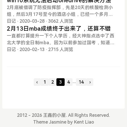
win10系统无法启动onedrive的解决方法
的幸福。9月19日，我们在老家办了宴席，爸妈很开
小时就到了酒店。由于提前匹配了开元白金会员，入
下来了。经历了这次考试，越发觉得自己的政治和英
柱，还有医护小姐姐们，公安小弟弟们。虽然很快就
2月底被借调了防疫指挥部，先是20天的核酸检测小
心，我们也很开心。这
住时给我升房两级，从高级海景房升级到行政海景
语差了。即使不是应对考试，这两门学科也得好好补
要分开了，但是我会一直怀念这段“共患难”的时光~机
组，然后3月17号至今的酒店小组，已经一个多月没
房，且在顶层，窗外就是海。收拾完行李洗完澡，已
一下了。
场分流中心建成后，酒店就已经几乎没有新入驻的旅
回单位了。工作不能停，但是新电脑上一直启动不了
日记
· 2020-03-28
· 3062 人浏览
经7点半了，酒店自助餐爆满，不再接受预约，于是
客了，也让我们好好休息了两周。这两周天天盯盘，
onedrive，很是头疼，明明win10自带onedrive的
2月13日mba成绩终于出来了，还算不错
我们打算出去吃蟹黄面。面很好吃，也很贵。我肠胃
成功亏掉了20%，我真是棒棒的。国旅真是心中的痛
呀。于是百度了下解决方法，很简单，记录下备用。
一直都打算提升一下个人学历，经大神指点选中了西
挑剔，吃完拉了肚子o(╥﹏╥)o，BB没事，应该不是
啊，大家都知道的利空，那就不是利空了。这个道理
win+r运行regedit，进入注册表，依次HKEY_LOCAL
北大学的全日制mba。因为以前参加过国考，知道自
面的问题。吃完饭，我们散步去海边，原以为会灯火
我懂，但是为什么就没执行既定策略呢。做人还是不
_MACHINE\Software\Policies\Microsoft\Windows
己弱在作文，所以没打算花费太多精力，重点跟着教
日记
· 2020-02-13
· 2715 人浏览
辉煌，结果到处都是黑漆漆的，也没几个人影，海风
能太贪心！话说这个月局里还是挺忙的，领导和同事
\onedrive文件夹，DisableFileSyncNGSC值改为0，
材复习了两个作文。比较自信，没有做过完整的原
还吹着瘆人，于是我们早早回去休息了。Day 1：天
都很照顾我们，没有额外安排什么事情，但还是心
点击onedrive.exe即可开工。
题。去年12月21号考完，综合还算满意，毕竟作文掐
气晴朗。
虚。为啥呢，因为MBA要面试了，我还没开始准备，
点写完了。但英语只背了几篇范文，完形填空和阅读
仅仅因为懒，这很可怕，一定要说服自己。马上就五
理解基本没读懂，作文单词拼错很多，而且介绍历史
一了，原以为要上1休1的。但是孟局安排每天一人值
...
‹
1
2
3
4
14
›
名胜我写的是昆明池！总体还是有些担心的。不过当
班。这样的话，从4月27号休到5月5日，仅5月2日值
晚对了下答案，感觉200+问题不大，就没放在心上
班，还是很不错的。连续上班70天，终于能休个长假
了。今晚，朋友说成绩出来了，让我赶紧查查。说实
了，这应该是仅次于今天春节假期长度了吧。两天前
话心里还是有些虚的，结果一看207，和自己估分相
就有消息说我们这个隔离点要撤了，但是机场指挥部
差无几。哈哈哈，还是有些开心的。根据往年170的
一直没下通知，也不知道51后如何，还是有想回单位
2012 - 2026 王鑫的小屋. All Rights Reserved.
分数线，这成绩应该稳了吧。接下来就该准备面试
的，毕竟今年过半
Theme
Jasmine
by
Kent Liao
了，希望继续好运。