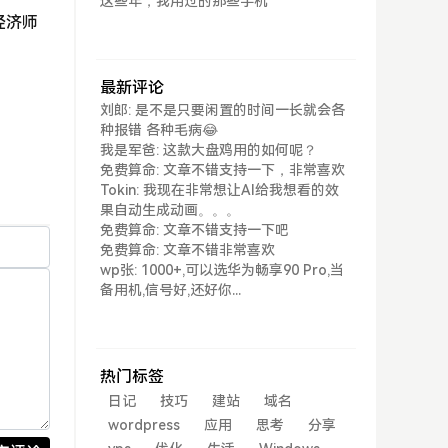
这些年，我用过的那些手机
经济师
最新评论
刘郎: 是不是只要闲置的时间一长就会各
种报错 各种毛病😂
我是军爸: 这款大盘鸡用的如何呢？
免费算命: 文章不错支持一下，非常喜欢
Tokin: 我现在非常想让AI给我想看的效
果自动生成动画。。。
免费算命: 文章不错支持一下吧
免费算命: 文章不错非常喜欢
wp张: 1000+,可以选华为畅享90 Pro,当
备用机,信号好,还好你...
热门标签
日记
技巧
建站
域名
wordpress
应用
思考
分享