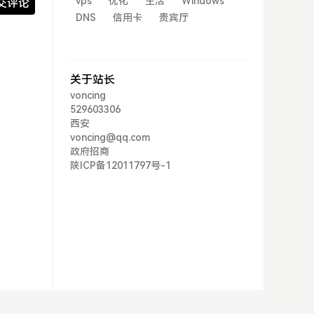
vps
优化
生活
Windows
交评论
DNS
信用卡
贵宾厅
关于站长
voncing
529603306
西安
voncing@qq.com
政府招商
陕ICP备12011797号-1