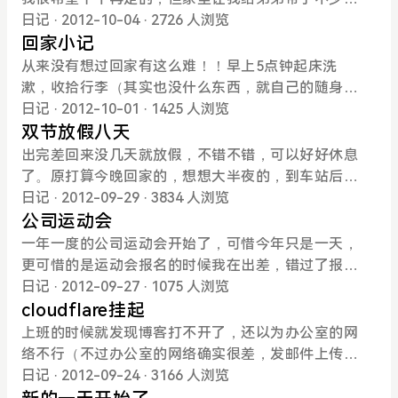
可获取该文件的下载链接，其他人获取链接后即可下
票2.以炒房的心态炒股3.一个连睡觉都不敢睡的股民
片，于是决定搭建一个稳定的图床。起初是打算放在
西，要留够充足的时间给他送过去，做哥哥还有什么
日记
· 2012-10-04
· 2726 人浏览
载，绝无死链！其实我一直想不通，当年为什么大家
是个不成熟的股民4.一个不敢拿三年的股票，压根儿
GAE上的，使用gaephotos，但准备上传程序时发现
话说。7：10车子准时从车站出发，10：30分左右到
回家小记
那么热衷于用115分享资源，快传和它比，一点也不
就不要买我也算熬到头了，3天拉了12个点，o(∩_∩)
google app engine和Python上次清理电脑时卸载掉
达汽车站，看来速度还是挺快的。还在车上的时候就
从来没有想过回家有这么难！！早上5点钟起床洗
差啊？！安装了插件后，快传很多资源可以实现秒
o 哈哈
了.......一向不喜欢多装软件，于是打算找个现成的ph
给老弟打电话来接我，结果一直等到11：15左右才看
漱，收拾行李（其实也没什么东西，就自己的随身小
传，单文件最大支持文件100G。有人说，快传需要2
p图床源码，最终选定CF image Host，放在另外个
到他的人影！说是找不到车站，我晕，认不不得路难
包，里面装好钱包和手机充电器和耳机......想给家里
日记
· 2012-10-01
· 1425 人浏览
0天续期一次，其实当你开通了附件通后，是可以实
空闲的3蛋空间上，测试了下，效果相当不错啊图床
道不会问啊，带着手机也不知道给我打电话，反正是
买点东西，爸妈不让......）。5:46出发坐上去西安火
双节放假八天
现自动续期的。另外，快传空间可以随着你的分享使
地址：http://pic.wonse.info/
非常郁闷的了。送完东西，休息了下，2点多就准备
车站的915，车子慢慢悠悠的到达西安已经6:50了，
出完差回来没几天就放假，不错不错，可以好好休息
用可以不断扩大的。目前，我
回公司了，一路堵车，5点才到，路上看了会儿上次
来到汽车站刚好7:00.进站一看傻了眼，人山人海啊，
了。原打算今晚回家的，想想大半夜的，到车站后不
买的书，很是不错。明天要值一天班，今天坐车一
去商南的队伍已经双线排成一条长龙，无奈只好跟在
好安排，还是明天起早赶汽车吧，中午回去刚好能赶
日记
· 2012-09-29
· 3834 人浏览
天，好好休息了
队伍后面。等啊等，8：00后，站务员来发牌号了，
上午饭。今天长假终于轮到我们几个值班了，还好我
公司运动会
竟然还要收钱，OH，my god！由于队伍太挤，等轮
的是排在后面，不然把计划都打乱了。时间过得真
一年一度的公司运动会开始了，可惜今年只是一天，
到我的时候，我被华丽丽得挤出队伍了.....于是那位大
快，回想去年一大群人去游金丝大峡谷，冒雨爬山、
更可惜的是运动会报名的时候我在出差，错过了报
叔不给我发票，一怒之下于是打算不回家了，给家里
划船、漂流，到了山顶亭子里打牌，很是有意思！可
名，不然能借机休息一天了.....想我去年当了两天的志
日记
· 2012-09-27
· 1075 人浏览
打了个电话，家里说回不去也就算了╮(╯▽╰)╭，
惜今年大家都忙了，加班的加班，值班的值班，长假
愿者，有吃有喝还有玩，想想也不错。长假值班表终
cloudflare挂起
于是出站准备乘公交去弟弟那里。刚一出来，就看到
被拆的断断续续的，都没了出玩的兴致，能回家呆几
于出来了，还好我是倒数第三天的，能回家5天左
上班的时候就发现博客打不开了，还以为办公室的网
位出租车大哥喊“商南，商县”，一听立刻搭腔，商县1
天已经算是很不错了......一直想把博客搬出去，这空
右，几千块钱购物卡这次终于可以消费掉了，买些什
络不行（不过办公室的网络确实很差，发邮件上传个
00，商南200，上满4人发车，果断同意。不一会人来
间有时候比较慢，去redhat？去appfog？还是换个
么好呢？博客最近打开还是有点慢啊，过完长假找个
1M左右的附件都一直失败，好多网页也打不开），下
日记
· 2012-09-24
· 3166 人浏览
齐了，奔往商县（就我一个人去商南，司机不拉）。
收费空间呢？最近股市赚了一些，不花又没了呀！期
比较好的收费空间玩玩。不过还是决定先买手机和书
班吃完饭回来赶快一试，仍然打不开。博客是通过cd