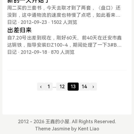
新的一天开始了
10:30到达商县汽车站，立即买回商南车票，下午2:0
待小米2。BB9700，用了一年，感觉有点卡，虽然邮
吧，与其把钱浪费在股市，不如买些比较实际的东
n加速的，登录cloudflare，结果cloudflare主页打不
周二买的三套书，今天去取才到了两套，《盘口》还
0的。找个地方吃中饭，看看小说，顺利回来了....回
件功能很强大，但是娱乐功能太少，对于经常出差的
西。最近闲的忒无聊，好好看书，学无止境！2012年
开了，ping不通，挂代理登录，一切OK，果然cloud
没到，这中通物流的速度也特慢了点吧，如此看来老
家的感觉真好！吃的好睡的香，嘿嘿，好好休息休息
我很是鸡肋！
9月27日 ，龙年八月十二，今天是奶奶的生日，祝她
flare又被墙了。博客挂在美国空间，不用cdn加速打
天爷都是要我以学习为重！好吧，从明天起每天晚上
日记
· 2012-09-23
· 1502 人浏览
吧
福如东海，寿比南山。
开网页那就是蚂蚁速度啊！无奈登录GD，更换域名N
至少学习两个小时，相信自己能坚持下去！另外这周
出差归来
S，换回incapsula。经过将近2个小时的等待，论
还想再买些书，关于计算机和英语的，天天用别人的
自7.20号出差到现在，刚好60天。前40天在迁安市鑫
坛、博客终于恢复正常。看来cloudflare靠不住了，
东西多没劲啊，自己会做才有意思。昨晚无意中注册
达钢铁，指导安装EIZ100-4，期间处理了一下3#BPR
前面就挂过一段时间，这次突然又不行了。刚刚趁闲
了kilu.de，在沙河驿那会死活注册不了，安装DZ的
T离合器震动大的问题，至今问题不明。七八月份天
日记
· 2012-09-18
· 870 人浏览
申请了主机屋的空间，等待审核通过，这样昨天买的
时候数据库卡住装不上，真是郁闷，找空闲的时候再
气很热，而且钢厂也在扩建，无论厂内还是厂外灰尘
域名就能派上用处了，发现国内的主机速度好快啊，
试试吧！cwcity.de装完DZ竟然出现乱码，两个都不
都很大，不舒服！公交车有站没点，经常步行往返，
做个什么好呢？无语的发现cloudflare又好了！
省心啊，看来只好继续用蛋蛋了！迫于需要，今天在
时常汗流浃背。但住的地方不错，有空调有网络，还
godaddy上又注册了姊妹域名winse.info，前几天放
不是很贵！后20天在唐山东海集团东海特钢指导安装
...
‹
1
12
13
14
›
免费的aisa没有赶上，有点遗憾！
汽拖AV63-14，管吃管住，而且环境也不错，就是现
场施工噪音太大，失误没带耳塞。期间认识了朱哥
（朱生才）、徐哥，对我都很照顾，期待有缘再见！
2012 - 2026 王鑫的小屋. All Rights Reserved.
Theme
Jasmine
by
Kent Liao