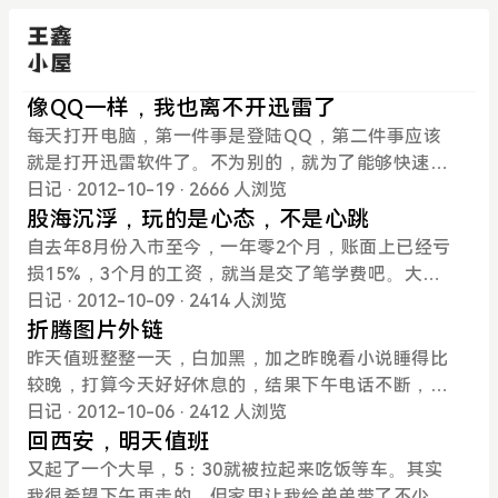
像QQ一样，我也离不开迅雷了
每天打开电脑，第一件事是登陆QQ，第二件事应该
就是打开迅雷软件了。不为别的，就为了能够快速登
录QQ和迅雷的各种游戏和应用。闲得无聊，于是来
日记
· 2012-10-19
· 2666 人浏览
盘点一下我正在使用到的各种迅雷产品。1.迅雷软件
股海沉浮，玩的是心态，不是心跳
迅雷使用的多资源超线程技术基于网格原理，能够将
自去年8月份入市至今，一年零2个月，账面上已经亏
网络上存在的服务器和计算机资源进行有效的整合，
损15%，3个月的工资，就当是交了笔学费吧。大盘
构成独特的迅雷网络，通过迅雷网络能够使各种数据
从2600点起起伏伏走到1999点，我已经没有了当初
日记
· 2012-10-09
· 2414 人浏览
文件以最快的速度进行传递。该软件是迅雷至今屹立
的激情.从以前的分分秒秒盯着大盘到现在的偶尔翻看
折腾图片外链
不倒的根本，像最早用过的网络蚂蚁、影音传送带，
一下自选股，即使大涨抑或大跌，依然心静如水。假
昨天值班整整一天，白加黑，加之昨晚看小说睡得比
随后的网际快车，都已经渐渐淡出了我们的视线。2.
如有人说这是对中国股市极度失望的表现，那就错
较晚，打算今天好好休息的，结果下午电话不断，美
迅雷快传这个应该是我日常生活中使用的最频繁的迅
了，在我看来炒股其实玩的是心态，尤其是中国的股
梦难圆。既然睡不好，就打算把博客和论坛的图片外
日记
· 2012-10-06
· 2412 人浏览
雷产品。看看官方描述：迅雷快传是一款文件分享工
市（中国人入市通常叫“炒股”，国外入市一般叫“投
链折腾下。以前博客、论坛用的是远程附件Hacklog
回西安，明天值班
具，它拥有迅雷创新的极速上传、下载技术，让您分
资”），平和的心态才是一个股民逐步走向成熟的标志
Remote Attachment，图片存放在kilu免费空间上，
又起了一个大早，5：30就被拉起来吃饭等车。其实
享文件轻松快捷。上传者把文件上传至迅雷快传，即
吧。借用股海指南针名言：1.投资一只可以养老的股
加载速度很慢，再加上上周博客搬家，损失了不少图
我很希望下午再走的，但家里让我给弟弟带了不少东