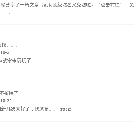
鑫的小屋分享了一篇文章《asia顶级域名又免费啦》（点击前往）。
...]
要钱。。。
-10-31
asia就拿来玩玩了
断不折腾了……
-10-31
新几次就好了，我就是。。 :razz: