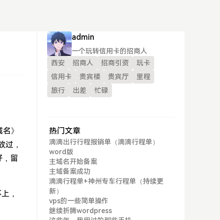
admin
一个玩转信用卡的招商人
西安
招商人
招商引资
玩卡
信用卡
贵宾楼
贵宾厅
里程
旅行
出差
忙碌
域名》
热门文章
滴滴出行行程报销单（滴滴行程单）
放过，
word版
好，留
主域名开始备案
主域备案成功
滴滴行程单+神州专车行程单（持续更
新）
不上，
vps的一些简单操作
继续折腾wordpress