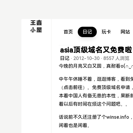
首页
日记
玩卡
网站
asia顶级域名又免费啦
日记
·
2012-10-30
·
8557 人浏览
今晚的月亮又白又圆，真耐看o(∩_
中午午休睡不着，逛逛博客，看到免费天
（
点击前往
）。免费顶级域名申请，
本着中国人有备无患的本性，果断前往，注
着以后有时间在烦这个问题吧。。
话说前不久还注册了个winse.i
闲着也是闲着。