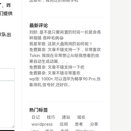
这些年，我用过的那些手机
了。昨
们提供
最新评论
刘郎: 是不是只要闲置的时间一长就会各
家队出
种报错 各种毛病😂
我是军爸: 这款大盘鸡用的如何呢？
免费算命: 文章不错支持一下，非常喜欢
Tokin: 我现在非常想让AI给我想看的效
果自动生成动画。。。
免费算命: 文章不错支持一下吧
免费算命: 文章不错非常喜欢
wp张: 1000+,可以选华为畅享90 Pro,当
备用机,信号好,还好你...
热门标签
日记
技巧
建站
域名
wordpress
应用
思考
分享