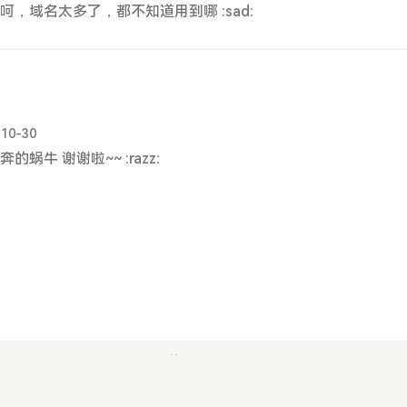
 呵呵，域名太多了，都不知道用到哪 :sad:
-10-30
奔的蜗牛 谢谢啦~~ :razz:
2012 - 2026 王鑫的小屋. All Rights Reserved.
Theme
Jasmine
by
Kent Liao