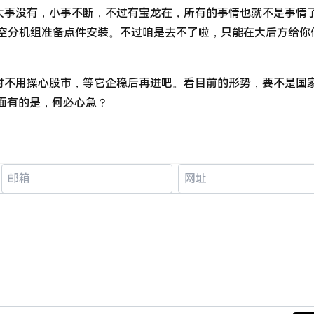
大事没有，小事不断，不过有宝龙在，所有的事情也就不是事情
#空分机组准备点件安装。不过咱是去不了啦，只能在大后方给你
时不用操心股市，等它企稳后再进吧。看目前的形势，要不是国
后面有的是，何必心急？