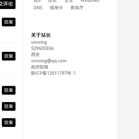
vps
优化
生活
Windows
交评论
DNS
信用卡
贵宾厅
回复
关于站长
voncing
529603306
西安
回复
voncing@qq.com
政府招商
陕ICP备12011797号-1
回复
回复
回复