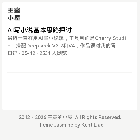
AI写小说基本思路探讨
最近一直在用AI写小说玩，工具用的是Cherry Studi
o，搭配Deepseek V3.2和V4，作品很对我的胃口。
经过不断的摸索和学习，探索了适合自己的写作方
日记
· 05-12
· 2531 人浏览
法，记录下。先说我的写作方法：构思整个故事的背
景、人物和故事框架，初步进行分卷；撰写各知识
库，参照后文；开始写章节的剧情大纲，主要包括章
节名（也可以后期让AI生成）、人物、地点和想要的
故事情节，300-500字即可，喂给AI，将大纲扩展到2
000-5000字左右；向AI提修改建议，调整剧情大纲，
直到满意为止；将满意的剧情大纲喂给AI，扩展到20
000字左右；向AI提具体的修改建议，调整剧情，直
2012 - 2026 王鑫的小屋. All Rights Reserved.
到满意为止；将剧情大纲喂给AI，生成800字符以内
Theme
Jasmine
by
Kent Liao
的核心剧情和关键词、100字符以内的剧情摘要，其
中核心剧情和关键词复制到第x章 章节名的md文件