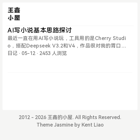
AI写小说基本思路探讨
最近一直在用AI写小说玩，工具用的是Cherry Studi
o，搭配Deepseek V3.2和V4，作品很对我的胃口。
经过不断的摸索和学习，探索了适合自己的写作方
日记
· 05-12
· 2453 人浏览
法，记录下。先说我的写作方法：构思整个故事的背
景、人物和故事框架，初步进行分卷；撰写各知识
库，参照后文；开始写章节的剧情大纲，主要包括章
节名（也可以后期让AI生成）、人物、地点和想要的
故事情节，300-500字即可，喂给AI，将大纲扩展到2
000-5000字左右；向AI提修改建议，调整剧情大纲，
直到满意为止；将满意的剧情大纲喂给AI，扩展到20
000字左右；向AI提具体的修改建议，调整剧情，直
2012 - 2026 王鑫的小屋. All Rights Reserved.
到满意为止；将剧情大纲喂给AI，生成800字符以内
Theme
Jasmine
by
Kent Liao
的核心剧情和关键词、100字符以内的剧情摘要，其
中核心剧情和关键词复制到第x章 章节名的md文件