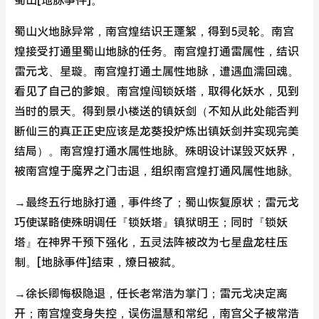
蜀山[地脉事件]。
蜀山火地脉异常，南宫煌结识王蓬絮，得到5灵轮。南宫
煌接受打通里蜀山地脉的任务。南宫煌打通雷属性，结识
雷元戈、星璇。南宫煌打通土属性地脉，遭遇血濡回魂。
看见了自己的爹娘。南宫煌闯锁妖塔，取得化妖水，见到
当时的景天。得到景小楼送的镇妖剑（不知从此处能否判
断仙三的真正正史应该是龙葵投炉炼出镇妖剑并实现完美
结局）。南宫煌打通水属性地脉。殊明设计谋毁灭妖界，
被南宫煌于魔界之门击退，组织南宫煌打通风属性地脉。
→最终五行地脉打通，事件终了；蜀山恢复原状；雷元戈
巧使谋略使殊明调任『锁妖塔』镇狱明王；同时『锁妖
塔』在神界干预下强化，五灵法阵被改为七星盘龙柱压
制。[地脉事件]结束，燎日被弑。
→徐长卿悔极隐退，任长老常浩为掌门；雷元戈决定离
开；南宫煌变身失控，误伤温慧和常纪，南宫父子被常浩