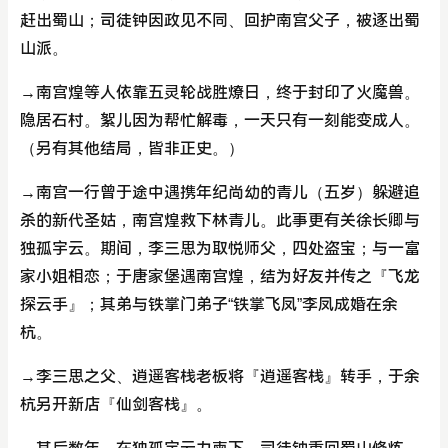
赶出蜀山；司徒钟因政见不同、回护南宫父子，被逐出蜀
山派。
→南宫煌等人依靠五灵轮战胜燎日，终于封印了火魔兽。
隐居石村。絮儿因为帮忙解毒，一天只有一刻能变成人。
（另有其他结局，皆非正史。）
→南宫一行曾于途中遇携年纪尚幼的青儿（五岁）躲避追
杀的新代圣姑，南宫煌救下林青儿。此事更有关徐长卿与
独孤宇云。期间，李三思为取悦师父，四处盗宝；与一富
家小姐相恋；于唐家堡遇南宫煌，结为好友并传之『飞龙
探云手』；其弟与铁掌门弟子“铁掌飞凤”李凤成婚在余
杭。
→李三思之父、逍遥客栈老板将『逍遥客栈』转手，于余
杭另开新店『仙剑客栈』。