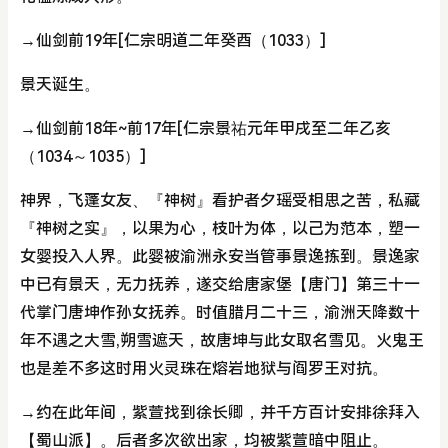
→仙剑前19年[仁宗明道二年癸酉（1033）]
景天诞生。
→仙剑前18年~前17年[仁宗景祐元年甲戌至二年乙亥
（1034～1035）]
神界，飞蓬女友、『神树』看护者夕瑶受相思之苦，私藏
『神树之实』，以果为心，枝叶为体，以己为范本，塑一
女婴投入人界。此婴被渝洲永安当管事景逸拣到。景逸家
中已有景天，无力抚养，遂交给唐家堡【唐门】第三十一
代掌门唐坤作孙女抚养。时值腊月二十三，渝洲天降数十
年不遇之大雪,朔雪遮天，故唐坤与此女取名雪见。火鬼王
也是差不多这时用火灵珠在熔岩地狱与阎罗王对抗。
→约在此年间，紫萱找到徐长卿，并千方百计安排徐拜入
【蜀山派】。后者多次欲出家，均被紫萱暗中阻止。