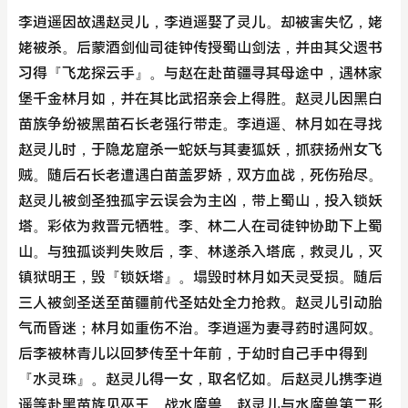
李逍遥因故遇赵灵儿，李逍遥娶了灵儿。却被害失忆，姥
姥被杀。后蒙酒剑仙司徒钟传授蜀山剑法，并由其父遗书
习得『飞龙探云手』。与赵在赴苗疆寻其母途中，遇林家
堡千金林月如，并在其比武招亲会上得胜。赵灵儿因黑白
苗族争纷被黑苗石长老强行带走。李逍遥、林月如在寻找
赵灵儿时，于隐龙窟杀一蛇妖与其妻狐妖，抓获扬州女飞
贼。随后石长老遭遇白苗盖罗娇，双方血战，死伤殆尽。
赵灵儿被剑圣独孤宇云误会为主凶，带上蜀山，投入锁妖
塔。彩依为救晋元牺牲。李、林二人在司徒钟协助下上蜀
山。与独孤谈判失败后，李、林遂杀入塔底，救灵儿，灭
镇狱明王，毁『锁妖塔』。塌毁时林月如天灵受损。随后
三人被剑圣送至苗疆前代圣姑处全力抢救。赵灵儿引动胎
气而昏迷；林月如重伤不治。李逍遥为妻寻药时遇阿奴。
后李被林青儿以回梦传至十年前，于幼时自己手中得到
『水灵珠』。赵灵儿得一女，取名忆如。后赵灵儿携李逍
遥等赴黑苗族见巫王，战水魔兽。赵灵儿与水魔兽第二形