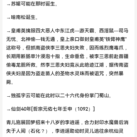
→苏媚可能在那时诞生。
→喻南松诞生。
→皇甫英擒服四大恶人中东江虎—游天霸、西淫鼠—司马
无忧、北神偷—钱无通，皇上亲口御封皇甫英”铁臂神鹰”
这称号，但抓南盗侠李三思夫妇失败，因而练烈鹰毒爪，
长期用断肠草汁浸泡十指，生命垂危，被李三思前赴苗疆
偷毒龙胆所救。然李三思夫妇竟从此绝迹江湖，据传南盗
侠夫妇是因为盗走苗人的圣物水灵珠而被诅咒，突然暴
毙。
→独孤宇云可能在此时以二十六代身份掌门蜀山。
→仙剑40年[哲宗元佑七年壬申（1092）]
青儿施展回梦招来十八岁的李逍遥，合力封印水魔兽后消
失于人间（石化？），李逍遥助幼时灵儿逃往余杭仙灵