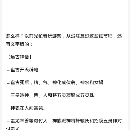
怎么样？以前光忙着玩游戏，从没注意过这些细节吧，还
有文字版的：
【远古神话】
→盘古开天辟地
→盘古死后，精、气、神化成伏羲、神农和女娲
→三皇造神、兽、人和将五灵凝聚成五灵珠
→神农在人间暴毙。
→蚩尤率兽等对付人，神族派神将轩辕氏和招唤五灵神对
付蚩尤