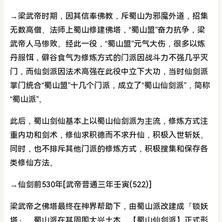
→梁武帝时期，因其信奉佛教，斥蜀山为邪魔外道，招集
无数高僧、法师上蜀山修建佛塔，“蜀山盟”奋力抗争，梁
武帝人马惨败。经此一役，“蜀山盟”元气大伤，很多以炼
丹服饵，僻谷食气为修炼方式的门派因战斗力不强几乎灭
门，而仙剑派因法术高强在此役中立下大功，当时仙剑派
掌门统合“蜀山盟”十几个门派，成立了“蜀山仙剑派”，简称
“蜀山派”。
此后，蜀山剑仙基本上以蜀山仙剑派为主流，修炼方式注
重内功和剑术，修仙求积德而不求升仙，积极入世斩妖。
同时，也不排斥其他门派的修炼方式，积极搜集和保存各
类修仙方法。
→仙剑前530年[武帝普通三年壬寅(522)]
梁武帝之佛塔最终在神界帮助下，由蜀山派改建成『锁妖
塔』。蜀山派在其周围大兴土木，【蜀山仙剑派】正式形