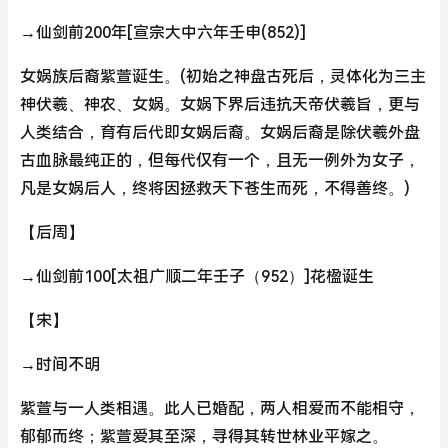
→仙剑前200年[宣宗大中六年壬申(852)]
女娲族后裔紫萱诞生。(初始之神盘古死后，灵体化为三主
神伏羲、神农、女娲。女娲下界后违抗天帝伏羲旨，更与
人类结合，育有后代即女娲后裔。女娲后裔是除伏羲外盘
古血脉最纯正的，但每代仅有一个，且无一例外为女子，
凡是女娲后人，终将因拯救天下苍生而死，不得善终。)
【后周】
→仙剑前100[太祖广顺二年壬子（952）]花楹诞生
【宋】
→时间不明
紫萱与一人类相遇。此人已婚配，两人相爱而不能相守，
郁郁而终；紫萱爱其至深，寻得其转世林业平嫁之。