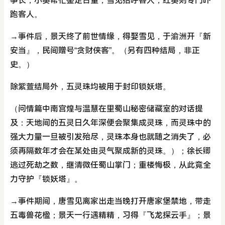
事长，小葵帮忙鉴定古董，雪见招呼客人，红葵则专门吓
跑客人。
→事件后，景天终了前世情缘，得娶雪见，于渝洲开『新
安当』，民间赠号“贪财侠客”。（另有四种结局，非正
史。）
除紫萱结局外，五灵珠均被用于封印锁妖塔。
（问情篇中南宫煌与温慧在里蜀山秘密储藏室的对话提
及：天地间的五灵日久年深便会聚集成灵珠，而灵珠中的
强大力量一旦被引发殆尽，灵珠本身也就随之消失了，必
须再隔数年才会在某处由灵气聚成新的灵珠。）；徐长卿
逃过死劫之数，继清微任蜀山掌门；重楼悔极，从此竟全
力守护『锁妖塔』。
→事件期间，唐雪见离家出走当晚打开唐家堡禁地，带走
五毒兽花楹；景天一行遇精精，习得『飞龙探云手』；景