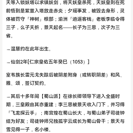
天等入锁妖塔以求镇妖剑，将天妖皇杀死，天妖皇则在死
前悟到是紫萱入塔放走赤炎；夕瑶事发，被毁去身形，灵
体被罚守『神树』根部；渝洲『逍遥客栈』老板李临令得
三子，么子夭折，景天起名——长子为三思，次子为三
省。
→温慧约在此年出生。
→仙剑2年[仁宗皇佑五年癸巳（1053）]
室韦族长雷元戈失踪后被阴差附身（或转职阴差）和风、
雅、颂，签订契约。
→其后十多年间【蜀山派】在徐长卿领导下进入全盛时
期，三皇殿由其亦重建；李三思被景天收入门下，并习得
『飞龙探云手』；南宫煌在蜀山长大，与蜀山弟子司徒钟
结为好友；司徒钟师兄独孤宇云成长为蜀山骨干；景天与
雪见得一子，名小楼。