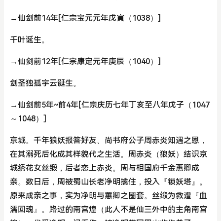
→仙剑前14年[仁宗宝元元年戊寅（1038）]
千叶诞生。
→仙剑前12年[仁宗康定元年庚辰（1040）]
剑圣独孤宇云诞生。
→仙剑前5年~前4年[仁宗庆历七年丁亥至八年戊子（1047
～1048）]
京城。千年狼妖报答好友、尚书府公子周赤炎知遇之恩，
在其溺死后化成其样貌代之生活。周赤炎（狼妖）结识京
城绣花女丝缎，后者恋上赤炎。周与相国府千金蕙卿成
亲。数日后，周被蜀山长老净明擒住，投入『锁妖塔』。
原来成亲之事，实为净明与蕙卿之圈套。丝缎为救遭『血
濡回魂』。路过的南宫煌（此人不是仙三外中的主角南宫