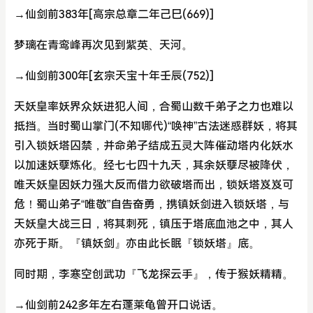
→仙剑前383年[高宗总章二年己巳(669)]
梦璃在青鸾峰再次见到紫英、天河。
→仙剑前300年[玄宗天宝十年壬辰(752)]
天妖皇率妖界众妖进犯人间，合蜀山数千弟子之力也难以
抵挡。当时蜀山掌门(不知哪代)“唤神”古法迷惑群妖，将其
引入锁妖塔囚禁，并命弟子结成五灵大阵催动塔内化妖水
以加速妖孽炼化。经七七四十九天，其余妖孽尽被降伏，
唯天妖皇因妖力强大反而借力欲破塔而出，锁妖塔岌岌可
危！蜀山弟子“唯敬”自告奋勇，携镇妖剑进入锁妖塔，与
天妖皇大战三日，将其刺死，镇压于塔底血池之中，其人
亦死于斯。『镇妖剑』亦由此长眠『锁妖塔』底。
同时期，李寒空创武功『飞龙探云手』，传于猴妖精精。
→仙剑前242多年左右蓬莱龟曾开口说话。