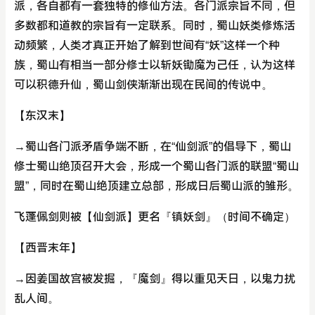
派，各自都有一套独特的修仙方法。各门派宗旨不同，但
多数都和道教的宗旨有一定联系。同时，蜀山妖类修炼活
动频繁，人类才真正开始了解到世间有“妖”这样一个种
族，蜀山有相当一部分修士以斩妖锄魔为己任，认为这样
可以积德升仙，蜀山剑侠渐渐出现在民间的传说中。
【东汉末】
→蜀山各门派矛盾争端不断，在“仙剑派”的倡导下，蜀山
修士蜀山绝顶召开大会，形成一个蜀山各门派的联盟“蜀山
盟”，同时在蜀山绝顶建立总部，形成日后蜀山派的雏形。
飞蓬佩剑则被【仙剑派】更名『镇妖剑』（时间不确定）
【西晋末年】
→因姜国故宫被发掘，『魔剑』得以重见天日，以鬼力扰
乱人间。