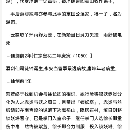
煌），代受净明一记重伤，被净明带回蜀山收作弟子。
→事后蕙卿嫁与亦参与此事的定国公温家，得一子，名为
温策。
→云霆取丫环雨舒为妾，在新婚当日灵力失控，雨舒被电
死
→仙剑前2年[仁宗皇祐二年庚寅（1050）]
酒剑仙司徒钟诞生,永安当管事景逸病故,唐坤年老病重。
→仙剑前1年
紫萱终于找到机会与徐长卿的相识。她行险将狼妖赤炎分
化为人之赤炎与妖之燎日，且带出『锁妖塔』。赤炎与丝
缎随即在南宫煌的说明下逃离蜀山，隐居石村。燎日则将
锁妖塔看守、已是掌门入室弟子、继任掌门人选徐长卿重
伤中毒，然终被紫萱、徐长卿合力制服，投入锁妖塔。徐