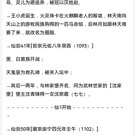
岛。灵儿为避追杀，被冠以汉姓赵。
→王小虎诞生，火灵珠卡在火麒麟老人的喉咙，林天南向
天山上的游牧民族购得的一匹马赤焰，后林月如跟林天南
要了来，就改名为胭脂。
→仙剑41年[哲宗元佑八年癸酉（1093）]
黑、白苗族开战；
天鬼皇为救孔璘，被关入坛中；
→其后一两年，与林家堡齐名、同为武林世家的【沈家
堡】堡主沈青锋得一女沈欺霜（七七）。
－－－－－－－－－－仙1开始－－－－－－－－－－－
－
→仙剑50年[徽宗崇宁四元年壬午（1102）]