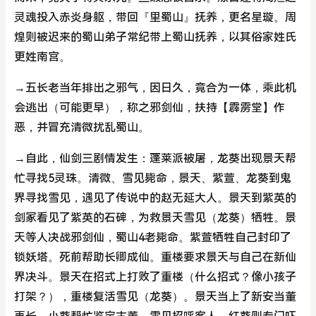
灵魂投入赤炎身躯，带回『里蜀山』抚养，更名星璇。周
煌则被迟来的蜀山弟子常纪带上蜀山抚养，以其俗家姓氏
更姓南宫。
→五长老当年排出之邪气，因日久，竟合为一体，乘此机
会逃出（可能更早），称之邪剑仙，扶持【霹雳堂】作
恶，并冒充清微扰乱蜀山。
→自此，仙剑三剧情发生：蓬莱派被屠，龙葵出现景天帮
忙寻找5灵珠。清微、雪见毙命，景天、紫萱、龙葵到鬼
界寻找雪见，遇见了传说中的赵无延大人。景天到紫英的
剑冢看见了紫英的石碑，为救景天雪见（龙葵）牺牲。景
天等人决战邪剑仙，蜀山4老毙命。紫萱牺牲自己封印了
锁妖塔。死前帮助长卿成仙。重楼要求景天与自己在新仙
界决斗。景天在招式上打败了重楼（什么招式？像小孩子
打架？），重楼复活雪见（龙葵）。景天当上了新安当董