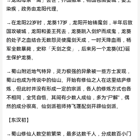
→龙阳母亲「离」去世，齐国撤军，杨国包围姜城，姜王
染疾，政务由龙阳代理。
→在龙阳22岁时，龙葵17岁，龙阳开始铸魔剑，半年后敌
国攻破城，龙阳和姜王死去，龙葵跳入剑炉而成鬼，龙葵
的处子之血结合无数怨灵使魔剑天成，一时天降血雨，杨
军全数暴毙，史称「天剑之变」，后来另一个龙葵(红)诞
生保护龙葵。
→蜀山附近地气特异，灵力极强的异象被一些方士发现，
蜀山也成为传说中的仙山。开始有修仙之人在这里结庐修
炼，但此时并没有形成一定的宗派，各人的修炼方式也各
不相同，全凭自悟。其间有少数人成仙，多为“尸解”，偶
然的成分很高。仙剑派祖师持飞蓬配剑开辟仙剑派。
【东汉初】
→蜀山修仙人数空前繁荣，最多达数千人，分成数百小门