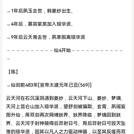
→1年后夙玉去世，韩菱纱出生。
→4年后，慕容紫英加入琼华派。
→9年后云天青去世，夙莘脱离琼华派
－－－－－－－－－－仙4开始－－－－－－－－－－－
－
【陈】
→仙剑前483年[宣帝太建元年己丑(569)]
云天河在石沉溪洞遇到菱纱，云天河下山。菱纱、梦璃、
天河上昆仑山加入琼华派，望舒剑被骗取。玄霄、夙瑶妄
图升仙，用双剑再次网缚妖界。妖界降临，梦璃回到妖
界。云天河于封神陵得后羿射日弓。用后羿射日弓毁灭坠
落的琼华派，因其以凡人之力驱动神器，以至其反噬而双