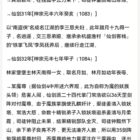
→其后数年，在独孤宇云力柬下，司徒钟重回蜀山修炼。
→仙剑31年[神宗元丰六年癸亥（1083）]
以“南盗侠”名成名江湖的李三思夫妇，此年腊月十九得一
子，名逍遥，交三思弟媳、继承余杭盛渔村『仙剑客栈』
的“铁掌飞凤”李凤抚养后，继续行走江湖。
→仙剑32年[神宗元丰七年甲子（1084）]
林家堡堡主林天南得一女，取名月如。林月如幼年丧母。
→某魔尊（据仙剑4中所述六界观，此为自称为魔的妖族
头领）危害人间，仙剑派二十四代掌门常浩欲以36天罡剑
阵对付魔尊。由于魔族掌旗使孔麟奸计，爱徒姜清入锁妖
塔。常浩大怒，命数十精锐弟子入锁妖塔追杀姜清与月柔
霞，司徒钟阻止未果，结果精锐部队全灭。司徒钟黯然下
山。余下弟子良莠不齐，更无法凑齐人数，所以用35剑阵
勉强将魔尊封印，而魔尊将他力量灌注在三魔器中，送出