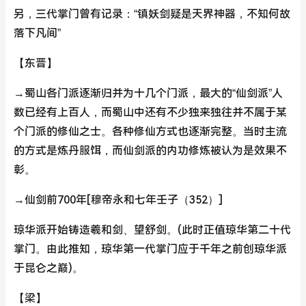
另，三代掌门曾有记录：“镇妖剑疑是天界神器，不知何故
落下凡间”
【东晋】
→蜀山各门派逐渐归并为十几个门派，最大的“仙剑派”人
数已经有上百人，而蜀山中还有不少独来独往并不属于某
个门派的修仙之士。各种修仙方式也逐渐完整。当时主流
的方式是炼丹服饵，而仙剑派的内功修炼被认为是效果不
彰。
→仙剑前700年[穆帝永和七年壬子（352）]
琼华派开始铸造羲和剑、望舒剑。(此时正值琼华第二十代
掌门。由此推知，琼华第一代掌门应于千年之前创琼华派
于昆仑之巅)。
【梁】