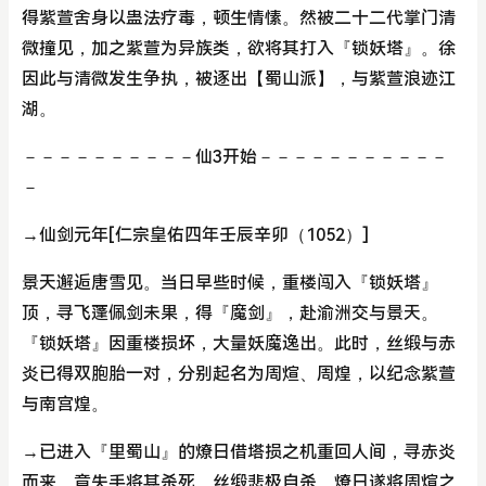
得紫萱舍身以蛊法疗毒，顿生情愫。然被二十二代掌门清
微撞见，加之紫萱为异族类，欲将其打入『锁妖塔』。徐
因此与清微发生争执，被逐出【蜀山派】，与紫萱浪迹江
湖。
－－－－－－－－－－仙3开始－－－－－－－－－－－
－
→仙剑元年[仁宗皇佑四年壬辰辛卯（1052）]
景天邂逅唐雪见。当日早些时候，重楼闯入『锁妖塔』
顶，寻飞蓬佩剑未果，得『魔剑』，赴渝洲交与景天。
『锁妖塔』因重楼损坏，大量妖魔逸出。此时，丝缎与赤
炎已得双胞胎一对，分别起名为周煊、周煌，以纪念紫萱
与南宫煌。
→已进入『里蜀山』的燎日借塔损之机重回人间，寻赤炎
而来，竟失手将其杀死。丝缎悲极自杀。燎日遂将周煊之