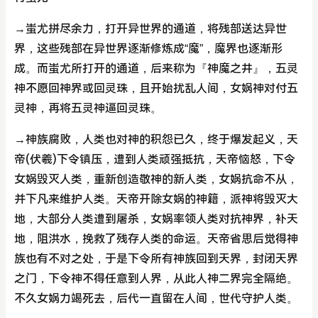
→蚩尤拼尽余力，打开异世界的通道，将残部送达异世
界，这些残部在异世界逐渐修炼成“魔”，魔界也逐渐形
成。而蚩尤所打开的通道，后来称为『神魔之井』，五灵
神不愿回神界或回灵珠，且开始扰乱人间，女娲神对付五
灵神，再将五灵神逼回灵珠。
→神族腐败，人类也对神的积怨已久，终于爆发起义，天
帝(伏羲)下令镇压，遭到人类顽强抵抗，天帝恼怒，下令
女娲毁灭人类，重新创造敬神的新人类，女娲抗命不从，
并下凡来维护人类。天帝开除女娲的神籍，派神将毁灭大
地，大部分人类遭到屠杀，女娲率领人类对抗神界，补天
地，阻洪水，挽救了残存人类的命运。天帝省思后觉得神
族也有不对之处，于是下令所有神族回到天界，封闭天界
之门，下令神不得任意到人界，从此人神二界完全隔绝。
不久女娲力竭死去，后代一直留在人间，世代守护人类。