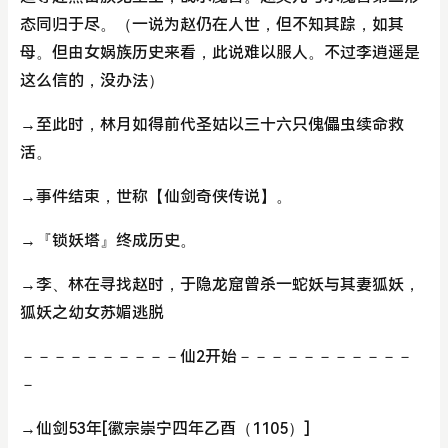
态同归于尽。（一说为赵仍在人世，但不知其踪，如其
母。但由女娲族历史来看，此说难以服人。不过李逍遥是
这么信的，没办法）
→至此时，林月如得前代圣姑以三十六只傀儡虫续命救
活。
→事件结束，世称【仙剑奇侠传说】。
→『锁妖塔』终成历史。
→李、林在寻找赵时，于隐龙窟曾杀一蛇妖与其妻狐妖，
狐妖之幼女苏媚逃脱
－－－－－－－－－－仙2开始－－－－－－－－－－－
－
→仙剑53年[徽宗崇宁四年乙酉（1105）]