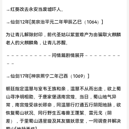
→红葵改去永安当废墟吓人。
→仙剑12年[英宗治平元二年甲辰乙巳（1064）]
为让青儿解除封印，前代圣姑以紫萱难产为由骗取火麒麟
老人的火麒麟角，让青儿苏醒。
－－－－－－－－－－问情篇剧情展开－－－－－－－－
－－
→仙剑17年[神宗熙宁二年己酉（1069）]
朝廷指定温慧与室韦王族和亲，温慧不从而出走，欲上蜀
山寻净明相助。于唐家堡遇南宫煌。当日，蜀山地气异
常，南宫煌受徐长卿命，同温慧行打通五行阴阳地脉，欲
恢复蜀山状况。同行野生五毒兽王蓬絮、雷元戈（阴
差），于里蜀山遇星璇及其友猫妖思堂，一同调查并解决