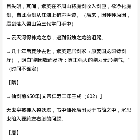
目失明，其间，紫英在不周山将魔剑收入剑匣，欲净化魔
剑。自此魔剑从江湖上销声匿迹。（后来，因种种原因，
魔剑落入蜀山第三代掌门手中）
→云天河得神龙之息，遭到衔烛之龙的诅咒。
→几十年后菱纱去世，紫英定居剑冢（原姜国龙阳铸剑
厅），明白“剑因锋而易折；真正强大的剑为无形剑气。”
（时间不确定）
【隋】
→仙剑前450年[文帝仁寿二年壬戌（602）]
天鬼皇被抓入锁妖塔，书中仙死后附灵于书简之中，沉思
鬼陷入要跨左右脚的问题。
【唐】