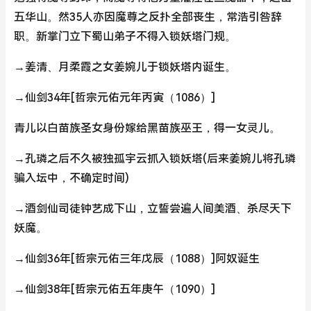
五华山。然35人亦因魔尊之反扑全部丧生，常浩引咎辞
职。新掌门立下蜀山弟子不得入锁妖塔门规。
→姜清、月柔霞之女姜婉儿于锁妖塔内诞生。
→仙剑34年[哲宗元佑元年丙寅（1086）]
青儿以白苗族圣女身份嫁给黑苗族巫王，得一女灵儿。
→孔璘之后不久被独孤宇云抓入锁妖塔(后来姜婉儿将孔璘
骗入坛中，不确定时间)
→酒剑仙司徒钟艺成下山，立誓尝遍人间美酒、杀尽天下
妖魔。
→仙剑36年[哲宗元佑三年戊辰（1088）]阿奴诞生
→仙剑38年[哲宗元佑五年庚午（1090）]