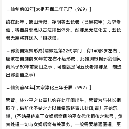
→仙剑前83年[太祖开保二年己巳（969）]
约在此年，蜀山清微、净明等五长老（已逾花甲）为求修
仙，将自身邪念以古法排出体外。然邪念无法化去，五长
老无奈将其送入『锁妖塔』
→邪剑仙炼聚形成(清微是第22代掌门，有140多岁左右，
应该在仙剑前80年前左右不远形成，此推测根据邪剑仙问
商风子80年前蜀山之事，可能就是问五长老排邪念，制造
出邪剑仙之事)
→仙剑前60年[太宗淳化三年壬辰（992）]
紫萱、林业平之女青儿约在此年间出生。紫萱为与林长相
厮守，借前代圣姑之力以傀儡汤将青儿封印,青儿开始沉
睡。(圣姑是侍奉于女娲后裔侧的巫女代代相传之称号，负
责处理一切与女娲后裔有关事务。一般需要精通医理、巫