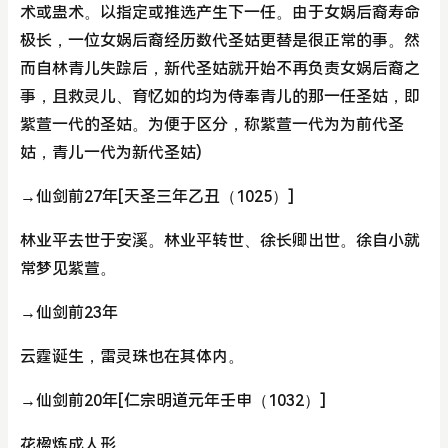
术或蛊术。以指定或推选产生下一任。由于女娲后裔寿命
极长，一位女娲后裔经历数代圣姑更替是很正常的事。然
而自林青儿失踪后，新代圣姑就开始不再负责女娲后裔之
事，且救灵儿、育忆如的均为侍奉青儿的那一任圣姑，即
紫萱一代的圣姑。为便于区分，称紫萱一代为为前代圣
姑，青儿一代为新代圣姑)
→仙剑前27年[天圣三年乙丑（1025）]
林业平去世于安溪。林业平转世、徐长卿出世。徐自小就
常梦见紫萱。
→仙剑前23年
云霆诞生，雷灵珠也在其体内。
→仙剑前20年[仁宗明道元年壬申（1032）]
花楹炼成人形。