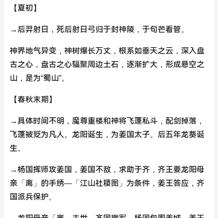
【夏初】
→后羿射日，死后射日弓归于封神陵，于句芒看管。
神界地气异变，神树爆长万丈，根系如垂天之云，深入盘
古之心，盘古之心辐聚周边土石，逐渐扩大，形成悬空之
山，是为“蜀山”。
【春秋末期】
→具体时间不明，魔尊重楼和神将飞蓬私斗，配剑掉落，
飞蓬被贬为凡人。龙阳诞生，为姜国太子。后五年龙葵诞
生。
→杨国挥师攻姜国，姜国不敌，求助于齐，齐王要龙阳母
亲「离」的手绣—「江山社稷图」为条件，姜王答应，齐
国派兵保护。