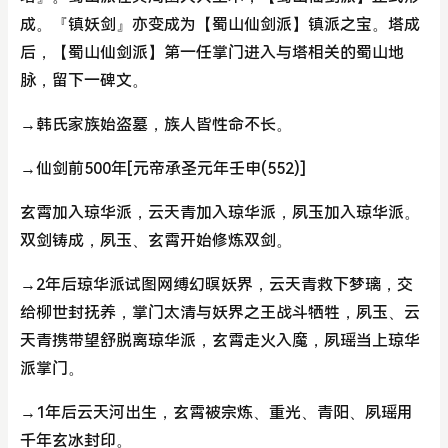
成。『镇妖剑』亦变成为【蜀山仙剑派】镇派之宝。塔成
后，【蜀山仙剑派】第一任掌门进入与塔相关的蜀山地
脉，留下一碑文。
→韩氏家族始盗墓，族人皆性命不长。
→仙剑前500年[元帝承圣元年壬申(552)]
玄霄加入琼华派，云天青加入琼华派，夙玉加入琼华派。
双剑铸成，夙玉、玄霄开始修炼双剑。
→2年后琼华派试图网缚幻暝妖界，云天青救下梦璃，交
给柳世封抚养，掌门太清与妖界之王战斗牺牲，夙玉、云
天青携带望舒脱离琼华派，玄霄走火入魔，夙瑶当上琼华
派掌门。
→1年后云天河出生，玄霄被宗炼、重光、青阳、夙瑶用
千年玄冰封印。