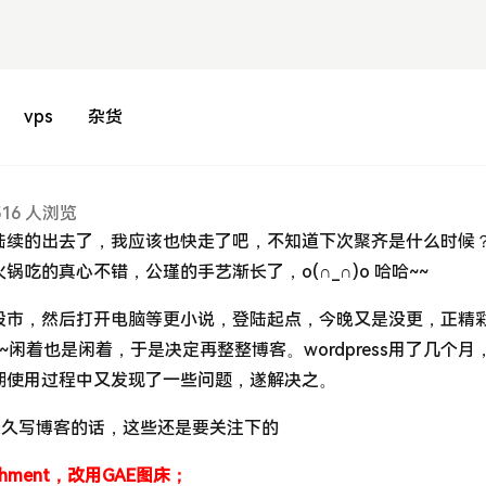
vps
杂货
516 人浏览
陆续的出去了，我应该也快走了吧，不知道下次聚齐是什么时候
吃的真心不错，公瑾的手艺渐长了，o(∩_∩)o 哈哈~~
股市，然后打开电脑等更小说，登陆起点，今晚又是没更，正精
闲着也是闲着，于是决定再整整博客。wordpress用了几个月
期使用过程中又发现了一些问题，遂解决之。
长久写博客的话，这些还是要关注下的
tachment，改用GAE图床；