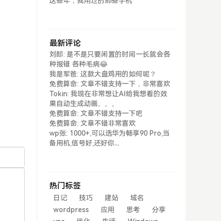
这些年，我用过的那些手机
最新评论
刘郎: 是不是只要闲置的时间一长就会各
种报错 各种毛病😂
我是军爸: 这款大盘鸡用的如何呢？
免费算命: 文章不错支持一下，非常喜欢
Tokin: 我现在非常想让AI给我想看的效
果自动生成动画。。。
免费算命: 文章不错支持一下吧
免费算命: 文章不错非常喜欢
wp张: 1000+,可以选华为畅享90 Pro,当
备用机,信号好,还好你...
热门标签
日记
技巧
建站
域名
wordpress
应用
思考
分享