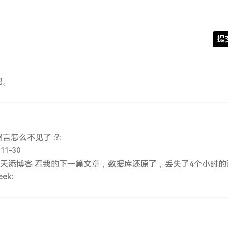
提
吧。
怎么不见了 :?:
-11-30
天添博客 看我的下一篇文章，数据库还原了，丢失了4个小时的
ek: