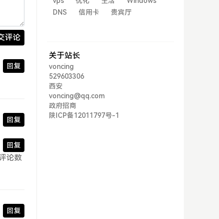
vps
优化
生活
Windows
DNS
信用卡
贵宾厅
交评论
关于站长
回复
voncing
529603306
西安
voncing@qq.com
政府招商
陕ICP备12011797号-1
回复
回复
评论数
回复