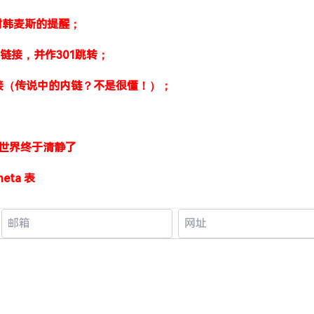
谢
韩麦斯
的提醒；
固定链接，并作301跳转；
链接（传说中的内链？不是很懂！）；
hp，世界终于清静了
eta 表