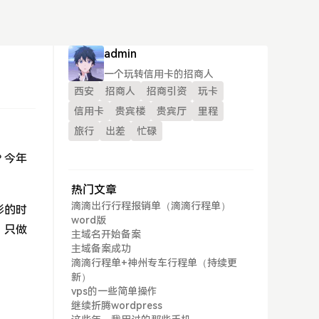
admin
一个玩转信用卡的招商人
西安
招商人
招商引资
玩卡
信用卡
贵宾楼
贵宾厅
里程
旅行
出差
忙碌
？今年
热门文章
滴滴出行行程报销单（滴滴行程单）
彩的时
word版
，只做
主域名开始备案
主域备案成功
滴滴行程单+神州专车行程单（持续更
新）
vps的一些简单操作
继续折腾wordpress