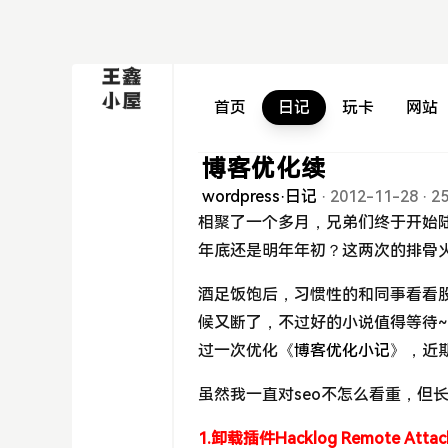
首页
日记
玩卡
网站
博客优化续
wordpress
·
日记
·
2012-11-28
·
2
相聚了一个多月，兄弟们终于开始
年底还是明年年初？这两次的排骨火锅
酒足饭饱后，习惯性的和同事看看
候又断了，不过好的小说值得等待~~
过一次优化
《博客优化小记》
，近
虽然我一直对seo不怎么看重，但
1.卸载插件Hacklog Remote At