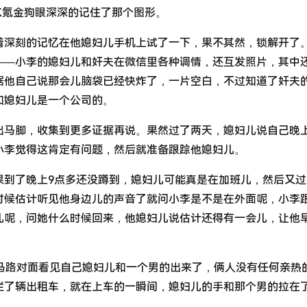
K氪金狗眼深深的记住了那个图形。
着深刻的记忆在他媳妇儿手机上试了一下，果不其然，锁解开了
——小李的媳妇儿和奸夫在微信里各种调情，还互发照片，其中
据他自己说那会儿脑袋已经快炸了，一片空白，不过知道了奸夫
和媳妇儿是一个公司的。
出马脚，收集到更多证据再说。果然过了两天，媳妇儿说自己晚
小李觉得这肯定有问题，然后就准备跟踪他媳妇儿。
果到了晚上9点多还没蹲到，媳妇儿可能真是在加班儿，然后又过
时候估计听见他身边儿的声音了就问小李是不是在外面呢，小李
儿呢，问她什么时候回来，他媳妇儿说估计还得有一会儿，让他
跟马路对面看见自己媳妇儿和一个男的出来了，俩人没有任何亲热
拦了辆出租车，就在上车的一瞬间，媳妇儿的手和那个男的拉在