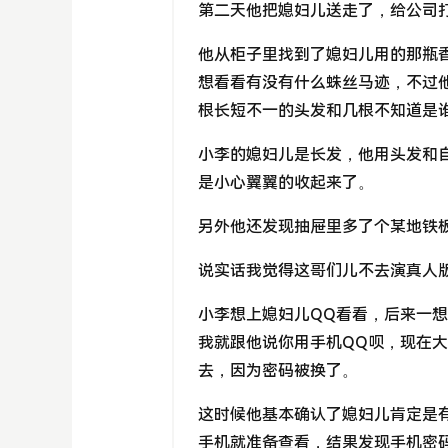
第二天他把媳妇儿送走了，给公司
他从柜子里找到了媳妇儿用的那瓶
想看看有没有什么蛛丝马迹，不过
根长短不一的头发和几根不知道是
小李的媳妇儿是长发，他用头发和
是小心翼翼的收起来了。
另外他还发现抽屉里多了个某地铁
说实话我觉得这哥们儿不去演真人
小李想上媳妇儿QQ看看，后来一
我就跟他说你用手机QQ呗，现在
去，因为密码被换了。
这时候他基本确认了媳妇儿肯定是
手机就准备查看，结果发现手机密