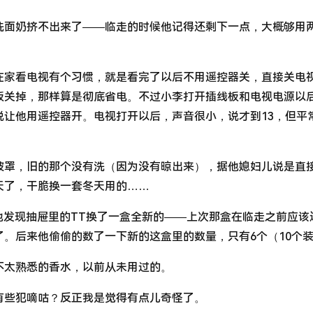
洗面奶挤不出来了——临走的时候他记得还剩下一点，大概够用
在家看电视有个习惯，就是看完了以后不用遥控器关，直接关电
板关掉，那样算是彻底省电。不过小李打开插线板和电视电源以
说让他用遥控器开。电视打开以后，声音很小，说才到13，但平
被罩，旧的那个没有洗（因为没有晾出来），据他媳妇儿说是直
天了，干脆换一套冬天用的……
他发现抽屉里的TT换了一盒全新的——上次那盒在临走之前应该
。后来他偷偷的数了一下新的这盒里的数量，只有6个（10个
不太熟悉的香水，以前从未用过的。
有些犯嘀咕？反正我是觉得有点儿奇怪了。