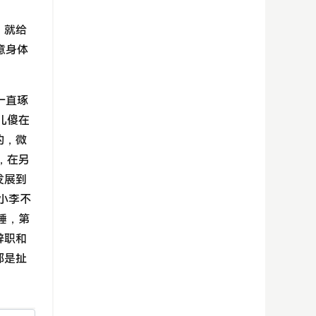
，就给
意身体
一直琢
儿傻在
的，微
，在另
发展到
小李不
睡，第
辞职和
都是扯