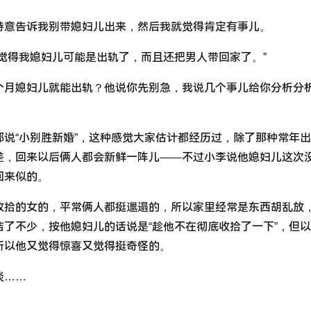
特意告诉我别带媳妇儿出来，然后我就觉得肯定有事儿。
觉得我媳妇儿可能是出轨了，而且还把男人带回家了。”
个月媳妇儿就能出轨？他说你先别急，我说几个事儿给你分析分
说“小别胜新婚”，这种感觉大家估计都经历过，除了那种常年
差，回来以后俩人都会新鲜一阵儿——不过小李说他媳妇儿这次
回来似的。
收拾的女的，平常俩人都挺邋遢的，所以家里经常是东西胡乱放
了不少，按他媳妇儿的话说是“趁他不在彻底收拾了一下”，但
所以他又觉得惊喜又觉得挺奇怪的。
淡……