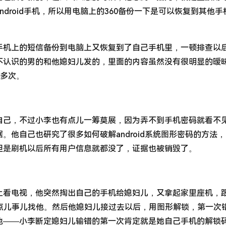
droid手机，所以用电脑上的360备份一下是可以恢复到其他手
手机上的短信备份到电脑上又恢复到了自己手机里，一顿排查以
不认识的男的和他媳妇儿发的，里面的内容虽然没有很明显的暧
很多次。
自己，不过小李也有点儿一筹莫展，因为弄不到手机密码就看不
。他自己也研究了很多如何破解android系统图形密码的方法
但是刷机以后所有用户信息就都没了，证据也被销毁了。
上看电视，他突然掏出自己的手机给媳妇儿，又拿起家里座机，
有点儿事儿找他。然后他媳妇儿接过去以后，用图形解锁，第一次
他——小李断定媳妇儿输错的第一次肯定就是她自己手机的解锁