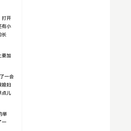
。打开
还有小
的长
上要加
了一会
跟媳妇
早点儿
的举
了一