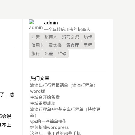
admin
一个玩转信用卡的招商人
西安
招商人
招商引资
玩卡
信用卡
贵宾楼
贵宾厅
里程
旅行
出差
忙碌
热门文章
滴滴出行行程报销单（滴滴行程单）
word版
了，感
主域名开始备案
主域备案成功
滴滴行程单+神州专车行程单（持续更
新）
都会说
vps的一些简单操作
基本上
继续折腾wordpress
这些年，我用过的那些手机