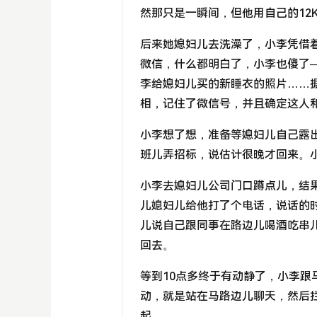
然那只是一瞬间，但他用自己的12
后来她媳妇儿去洗澡了，小李凭借
微信，什么都明白了，小李也傻了
李给媳妇儿买的新睡衣的照片……
相，记住了微信号，并且确定这人
小李想了想，准备等媳妇儿自己露
班儿弄招标，说估计很晚才回来。
小李去媳妇儿公司门口蹲点儿，结
儿媳妇儿给他打了个电话，说话的
儿说自己跟同事在路边儿喝酒吃串
回去。
等到10点多终于有动静了，小李
动，就是站在马路边儿聊天，然后
起。