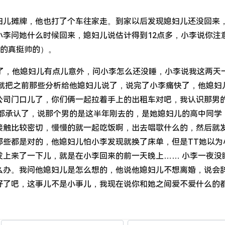
妇儿摊牌，他也打了个车往家走。到家以后发现媳妇儿还没回来
小李问她什么时候回来，媳妇儿说估计得到12点多，小李说你注
说的真挺帅的）。
来了，他媳妇儿有点儿意外，问小李怎么还没睡，小李说我这两天
后就把之前那些分析给他媳妇儿说了，说完了小李痛快了，他媳妇
公司门口儿了，你们俩一起拉着手上的出租车对吧，我认识那男
全都承认了，说那个男的是这半年刚去的，是她媳妇儿的高中同学
接触比较密切，慢慢的就一起吃饭啊，出去唱歌什么的，然后就
那些都是对的，他媳妇儿怕小李发现就换了床单，但是TT她以为
发上来了一下儿，就是在小李回来的前一天晚上…… 小李一夜没
么办。我问他媳妇儿是怎么想的，他说他媳妇儿不想离婚，说会
好了吧，这事儿不是小事儿，我现在说你和她之间爱不爱什么的