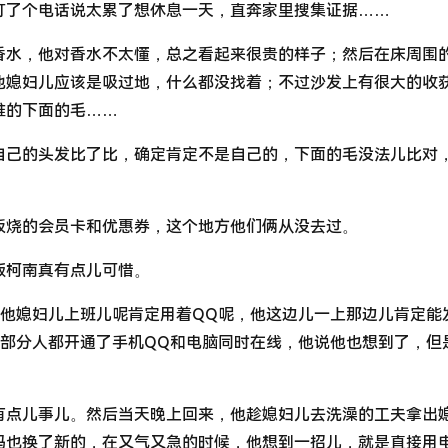
打了个电话说太累了想休息一天，直奔家里搜集证据……
香水，他对香水不太懂，总之看起来很贵的样子；然后在床周围
他媳妇儿应该是吸过地，什么都没找着；不过沙发上有很大的收
谁的下面的毛……
自己的头发比了比，确定肯定不是自己的，下面的毛没法儿比对
板烧的会员卡和优惠券，这个地方他们俩从没去过。
版柯南真有点儿可惜。
想他媳妇儿上班儿呢肯定用着QQ呢，他这边儿一上那边儿肯定能
大部分人都开通了手机QQ和电脑同时在线，他说他也想到了，但
有点儿事儿。然后当天晚上回来，他趁媳妇儿去洗澡的工夫拿出
码也换了新的，在又气又急的时候，他想到一招儿，就是直接用