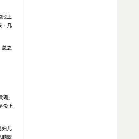
的地上
获：几
，总之
发现。
是没上
媳妇儿
电脑软