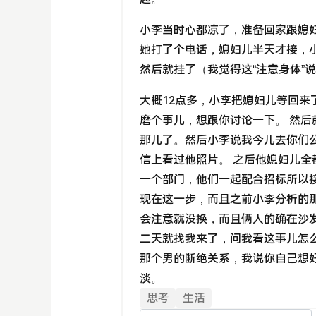
小李当时心都凉了，准备回家跟媳
她打了个电话，媳妇儿半天才接，
然后就挂了（我觉得这“注意身体”
大概12点多，小李把媳妇儿等回
磨个事儿，想跟你讨论一下。 然
那儿了。然后小李说我今儿去你们
信上看过他照片。 之后他媳妇儿
一个部门，他们一起配合招标所以
现在这一步，而且之前小李分析的
会注意就没换，而且俩人的确在沙
二天就找我来了，问我看这事儿怎
那个男的断绝关系，我说你自己想
淡。
思考
生活