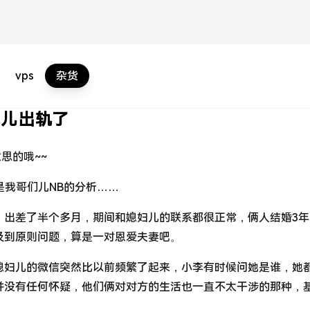
vps
杂货
妇儿出轨了
思的哦~~
就是我哥们儿NB的分析……
）出差了半个多月，期间和媳妇儿的联系都很正常，俩人结婚3年
及到原则问题，算是一对恩爱夫妻吧。
媳妇儿的微信突然比以前频繁了起来，小李有时候问她是谁，她
并没有任何怀疑，他们俩对对方的生活也一直不太干涉的那种，