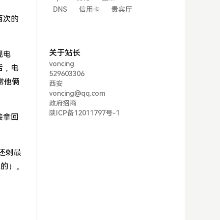
DNS
信用卡
贵宾厅
两次的
关于站长
视电
voncing
后，电
529603306
常他俩
西安
voncing@qq.com
政府招商
陕ICP备12011797号-1
接拿回
还剩最
装的）。