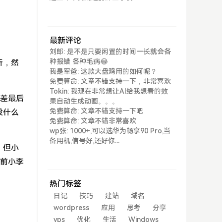
最新评论
刘郎: 是不是只要闲置的时间一长就会各
种报错 各种毛病😂
析，然
我是军爸: 这款大盘鸡用的如何呢？
免费算命: 文章不错支持一下，非常喜欢
Tokin: 我现在非常想让AI给我想看的效
出差最后
果自动生成动画。。。
免费算命: 文章不错支持一下吧
没什么
免费算命: 文章不错非常喜欢
wp张: 1000+,可以选华为畅享90 Pro,当
备用机,信号好,还好你...
，但小
以前小李
热门标签
日记
技巧
建站
域名
wordpress
应用
思考
分享
vps
优化
生活
Windows