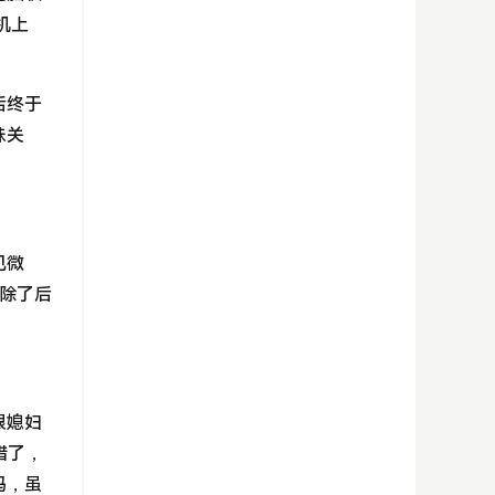
机上
后终于
昧关
见微
，除了后
跟媳妇
错了，
码，虽