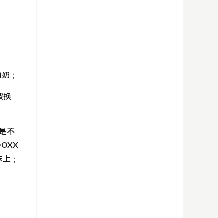
面奶；
被换
是不
OXX
床上；