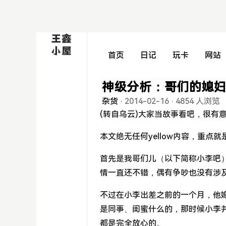
首页
日记
玩卡
网站
神级分析：哥们的媳
杂货
·
2014-02-16
·
4854 人浏览
(转自乌云)大家当故事看吧，很有意
本文绝无任何yellow内容，重点
首先是我哥们儿（以下简称小李吧
情一直还不错，偶有争吵也没有涉
不过在小李出差之前的一个月，他
是同事、闺蜜什么的，那时候小李
都是完全放心的。