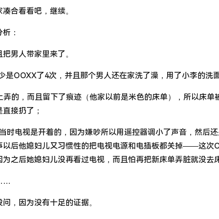
家凑合看看吧，继续。
分析：
且把男人带家里来了。
少是OOXX了4次，并且那个男人还在家洗了澡，用了小李的洗
床上弄的，而且留下了痕迹（他家以前是米色的床单），所以床单
是直接扔了；
，当时电视是开着的，因为嫌吵所以用遥控器调小了声音，然后还
事以后他媳妇儿又习惯性的把电视电源和电插板都关掉——这次O
因为之后她媳妇儿没再看过电视，而且怕再把新床单弄脏就没去
……
没问，因为没有十足的证据。