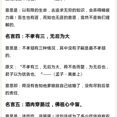
意思是：以有限的生命，去追求无穷的知识，会弄得精疲
力竭！吾生也有涯，而知也无涯的意思，竟然不是我们理
解的。
名言四：不孝有三，无后为大
意思是：不孝顺有三种情况，其中没有子嗣是最不孝顺
的。
原文：〝不孝有三，无后为大。舜不告而娶，为无后也，
君子以为犹告也。〞——《孟子・离娄上》
意思即：舜没有告知他爹娘就自己结婚了，没有尽到后辈
的责任。
名言五：酒肉穿肠过，佛祖心中留。
意思是：该吃吃，该喝喝！这句话成为了多少吃货自我安