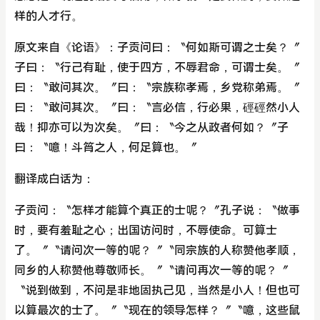
样的人才行。
原文来自《论语》：子贡问曰：〝何如斯可谓之士矣？〞
子曰：〝行己有耻，使于四方，不辱君命，可谓士矣。〞
曰：〝敢问其次。〞曰：〝宗族称孝焉，乡党称弟焉。〞
曰：〝敢问其次。〞曰：〝言必信，行必果，硜硜然小人
哉！抑亦可以为次矣。〞曰：〝今之从政者何如？〞子
曰：〝噫！斗筲之人，何足算也。〞
翻译成白话为：
子贡问：〝怎样才能算个真正的士呢？〞孔子说：〝做事
时，要有羞耻之心；出国访问时，不辱使命。可算士
了。〞〝请问次一等的呢？〞〝同宗族的人称赞他孝顺，
同乡的人称赞他尊敬师长。〞〝请问再次一等的呢？〞
〝说到做到，不问是非地固执己见，当然是小人！但也可
以算最次的士了。〞〝现在的领导怎样？〞〝噫，这些鼠