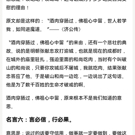
慰的理由！
原文却是这样的：〝酒肉穿肠过，佛祖心中留，世人若学
我，如同进魔道。〞——《济公传》
〝酒肉穿肠过，佛祖心中留〞的来由，还有一个悲壮的典
故。说的是明朝张献忠攻打渝城，也就是现在的成都时，
在城外的庙里驻扎，强迫里面的和尚吃肉，当时有个叫破
山的和尚说，只要你攻城后不屠城，我就吃肉。结果张献
忠答应了他。于是破山和尚一边吃，一边说出了这句话。
他是为了数千百姓的生命才破戒的啊。
酒肉穿肠过，佛祖心中留，原来根本不是我们知道的意
思。
名言六：言必信，行必果。
意思是：说过的话要守信用，做事就一定要做到，要做这