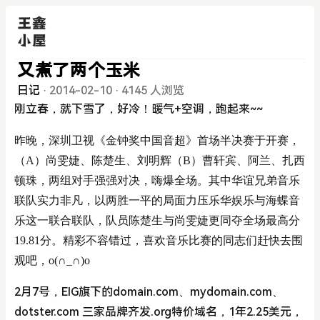
又煮了两个玉米
日记
·
2014-02-10
·
4145 人浏览
刚立春，就下雪了，好冷！暖气+空调，跑起来~~
昨晚，深圳卫视《金钟奖中国音超》首场半决赛于开赛，
（A）尚雯婕、陈楚生、刘明辉（B）曹轩宾、阿兰、扎西
顿珠，两组对手强强对决，嗨爆全场。其中华谊兄弟音乐
联队实力非凡，以两胜一平的局面力压乐华娱乐与海蝶音
乐这一联合联队，队员陈楚生与尚雯婕更同夺全场最高分
19.81分。精彩不容错过，喜欢音乐比赛的同志们赶快去围
观吧，o(∩_∩)o
2月7号，EIG旗下的domain.com、mydomain.com、
dotster.com 三家品牌齐发.org特价域名，1年2.25美元，