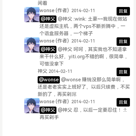
闲着
wonse
(作者)
2014-02-11
回复
@神父
@神父 :wink: 土豪~~我现在做站
还是虚拟主机，两个vps不断折腾中，一
个语盒服务器，一个梯子
wonse
(作者)
2014-02-11
回复
@神父
@神父 呵呵，其实我也不知道拿
来干什么好。yiti.org不错的啊，很简单，
可惜没拿下
神父
2014-02-11
回复
@wonse
@wonse 赚钱没那么简单啊，
还是老老实实上班好了。以后只续费，不买
新的了，再买剁屌
wonse
(作者)
2014-02-11
回复
@神父
@神父 忍，以后一定要忍住！ :!:
再买剁手