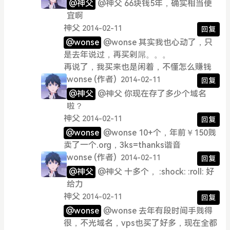
@神父
@神父 66块钱5年，确实相当便
宜啊
神父
2014-02-11
回复
@wonse
@wonse 其实我也心动了，只
是去年说过，再买剁屌。。。
再说了，我买来也是闲着，不懂怎么赚钱
wonse
(作者)
2014-02-11
回复
@神父
@神父 你现在存了多少个域名
啦？
神父
2014-02-11
回复
@wonse
@wonse 10+个，年前￥150贱
卖了一个.org，3ks=thanks谐音
wonse
(作者)
2014-02-11
回复
@神父
@神父 十多个， :shock: :roll: 好
给力
神父
2014-02-11
回复
@wonse
@wonse 去年有段时间手贱得
很，不光域名，vps也买了好多，现在全都