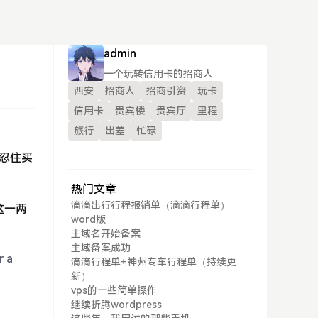
admin
一个玩转信用卡的招商人
西安
招商人
招商引资
玩卡
信用卡
贵宾楼
贵宾厅
里程
旅行
出差
忙碌
能忍住买
热门文章
滴滴出行行程报销单（滴滴行程单）
这一两
word版
主域名开始备案
主域备案成功
r a
滴滴行程单+神州专车行程单（持续更
新）
vps的一些简单操作
继续折腾wordpress