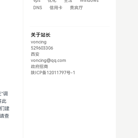
vps
优化
生活
Windows
DNS
信用卡
贵宾厅
关于站长
voncing
529603306
西安
voncing@qq.com
政府招商
陕ICP备12011797号-1
“调
将此
我们建
请查