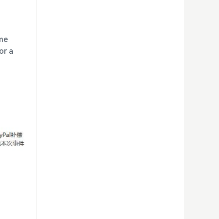
ime
or a