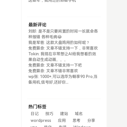
这些年，我用过的那些手机
最新评论
刘郎: 是不是只要闲置的时间一长就会各
种报错 各种毛病😂
我是军爸: 这款大盘鸡用的如何呢？
免费算命: 文章不错支持一下，非常喜欢
Tokin: 我现在非常想让AI给我想看的效
果自动生成动画。。。
免费算命: 文章不错支持一下吧
免费算命: 文章不错非常喜欢
wp张: 1000+,可以选华为畅享90 Pro,当
备用机,信号好,还好你...
热门标签
日记
技巧
建站
域名
wordpress
应用
思考
分享