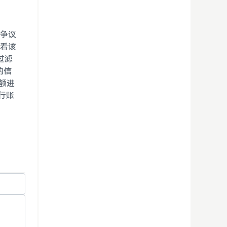
从争议
查看该
多过滤
的信
余额进
行账