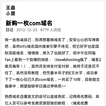
新购一枚com域名
日记
·
2012-12-23
·
8779 人浏览
我一直告诫自己，别再想着换域名了，安安心心的写博客
吧，虽然info域名国内搜索引擎不待见，但它好歹也是国
际顶级域名，慢慢做，用久了也就好了。但中午在阿福
fan上看到一个劲爆的消息：
《Ixwebhosting疯了，域名2
美元每年！》
，竟然还支持支付宝付款，我终于还是忍不
住了。虽然没有教程，但凭着半吊子的E文水平，成功拿
下了一枚心仪已久的com域名，一共买了10年，目前提交
备案中，期望能够早日通过审核吧~~
熟悉域名且懂英文的话可以直接购买，记得用优惠码。其
它人员可以参考免费资源部落的教程：
《域名优惠