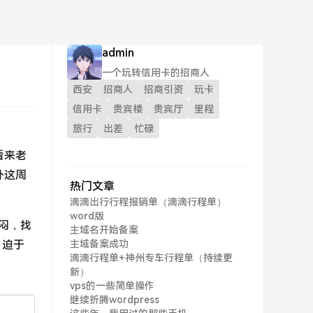
admin
一个玩转信用卡的招商人
西安
招商人
招商引资
玩卡
信用卡
贵宾楼
贵宾厅
里程
旅行
出差
忙碌
看来老
外这周
热门文章
滴滴出行行程报销单（滴滴行程单）
word版
郁闷，找
主域名开始备案
！迫于
主域备案成功
滴滴行程单+神州专车行程单（持续更
！
新）
vps的一些简单操作
继续折腾wordpress