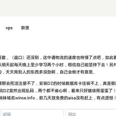
vps
杂货
两套，《盘口》还没到，这中通物流的速度也特慢了点吧，如此
从明天起每天晚上至少学习两个小时，相信自己能坚持下去！另
的，天天用别人的东西多没劲啊，自己会做才有意思。
沙河驿那会死活注册不了，安装DZ的时候数据库卡住装不上，真是
de装完DZ竟然出现乱码，两个都不省心啊，看来只好继续用蛋蛋了
妹域名winse.info，前几天放免费的aisa没有赶上，有点遗憾