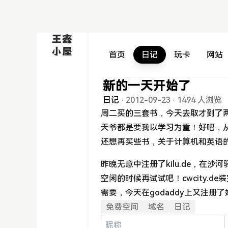
首页
日记
玩卡
网站
新的一天开始了
日记
·
2012-09-23
·
1494 人浏览
周二买的三套书，今天去取才到了
天爷都是要我以学习为重！好吧，
还想再买些书，关于计算机和英语
昨晚无意中注册了kilu.de，在
空闲的时候再试试吧！cwcity.
需要，今天在godaddy上又注册了姊
免费空间
域名
日记