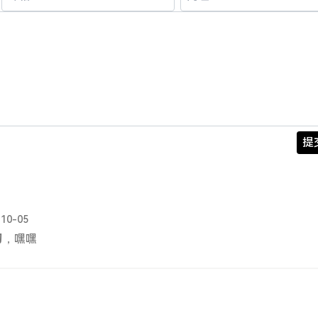
提
-10-05
习，嘿嘿