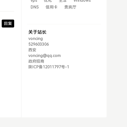
vps
优化
生活
Windows
DNS
信用卡
贵宾厅
回复
关于站长
voncing
529603306
西安
voncing@qq.com
政府招商
陕ICP备12011797号-1