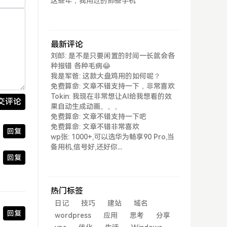
这些年，我用过的那些手机
最新评论
刘郎: 是不是只要闲置的时间一长就会各
种报错 各种毛病😂
我是军爸: 这款大盘鸡用的如何呢？
免费算命: 文章不错支持一下，非常喜欢
Tokin: 我现在非常想让AI给我想看的效
交评论
果自动生成动画。。。
免费算命: 文章不错支持一下吧
免费算命: 文章不错非常喜欢
回复
wp张: 1000+,可以选华为畅享90 Pro,当
备用机,信号好,还好你...
回复
热门标签
日记
技巧
建站
域名
回复
wordpress
应用
思考
分享