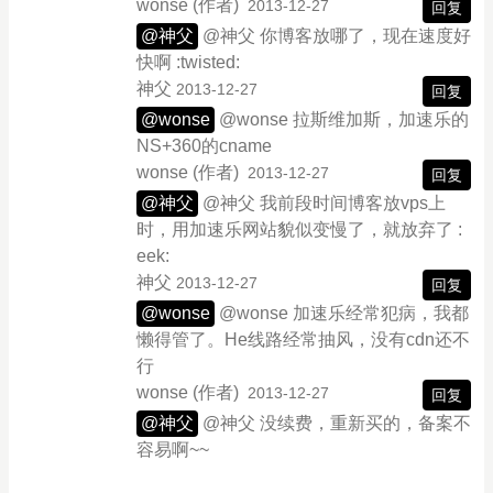
wonse
(作者)
2013-12-27
回复
@神父
@神父 你博客放哪了，现在速度好
快啊 :twisted:
神父
2013-12-27
回复
@wonse
@wonse 拉斯维加斯，加速乐的
NS+360的cname
wonse
(作者)
2013-12-27
回复
@神父
@神父 我前段时间博客放vps上
时，用加速乐网站貌似变慢了，就放弃了 :
eek:
神父
2013-12-27
回复
@wonse
@wonse 加速乐经常犯病，我都
懒得管了。He线路经常抽风，没有cdn还不
行
wonse
(作者)
2013-12-27
回复
@神父
@神父 没续费，重新买的，备案不
容易啊~~