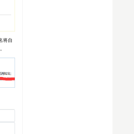
名将自
”。