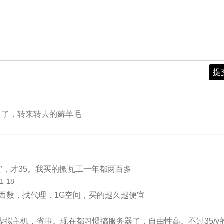
提
贵了，转来转去的薅羊毛
，才35。我买的搬瓦工一年都两百多
1-18
西数，找代理，1G空间，买的越久越便宜
虚拟主机，省事。现在都习惯搞服务器了，自由性高。不过35/y