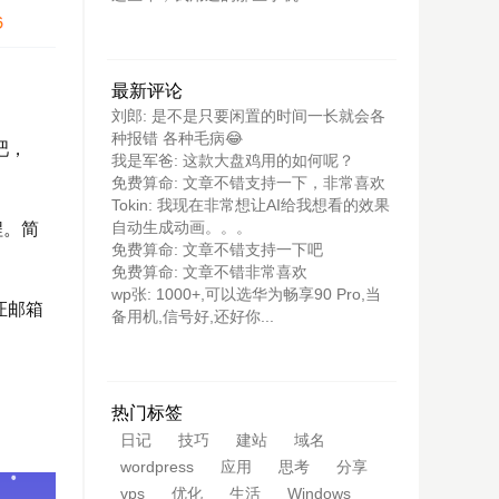
最新评论
刘郎: 是不是只要闲置的时间一长就会各
种报错 各种毛病😂
吧，
我是军爸: 这款大盘鸡用的如何呢？
免费算命: 文章不错支持一下，非常喜欢
Tokin: 我现在非常想让AI给我想看的效果
自动生成动画。。。
程。简
免费算命: 文章不错支持一下吧
免费算命: 文章不错非常喜欢
wp张: 1000+,可以选华为畅享90 Pro,当
证邮箱
备用机,信号好,还好你...
热门标签
日记
技巧
建站
域名
wordpress
应用
思考
分享
vps
优化
生活
Windows