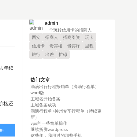
admin
一个玩转信用卡的招商人
西安
招商人
招商引资
玩卡
信用卡
贵宾楼
贵宾厅
里程
旅行
出差
忙碌
去年续
热门文章
滴滴出行行程报销单（滴滴行程单）
word版
主域名开始备案
价格还
主域备案成功
滴滴行程单+神州专车行程单（持续更
新）
vps的一些简单操作
继续折腾wordpress
这些年，我用过的那些手机