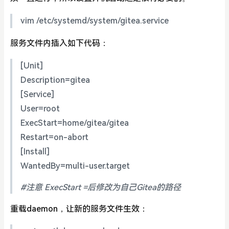
vim /etc/systemd/system/gitea.service
服务文件内插入如下代码：
[Unit]
Description=gitea
[Service]
User=root
ExecStart=home/gitea/gitea
Restart=on-abort
[Install]
WantedBy=multi-user.target
#注意 ExecStart =后修改为自己Gitea的路径
重载daemon，让新的服务文件生效：