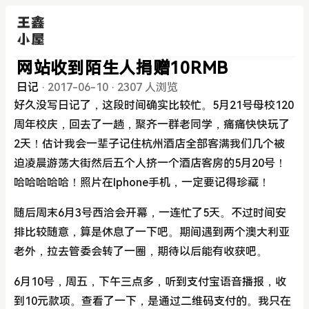
网站收到陌生人捐赠10RMB
日记
·
2017-06-10
·
2307 人浏览
好久没写日记了，这段时间确实比较忙。5月21号母校120
周年校庆，回去了一趟，聚齐一群老同学，痛痛快快玩了
2天！估计我会一辈子记住杭州酒店全部客满我们几个被
迫凌晨游荡大街然后五个人挤一个酒店客房的5月20号！
哈哈哈哈哈！照片在Iphone手机，一定要记得珍藏！
随后周末6月3号西洽会开幕，一连忙了5天。不过时间安
排比较随意，算是休息了一下吧。期间遇到两个澳大利亚
老外，拉去管委会转了一圈，期待以后能有收获吧。
6月10号，周五，下午三点多，听到支付宝语音播报，收
到10元款项。查看了一下，是通过二维码支付的。我只在