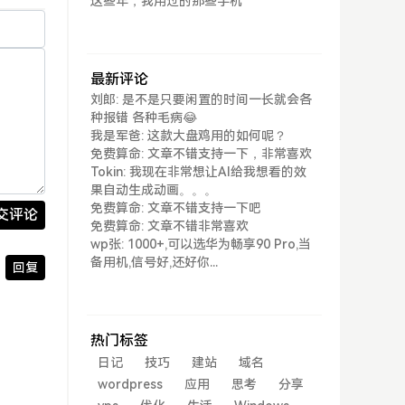
这些年，我用过的那些手机
最新评论
刘郎: 是不是只要闲置的时间一长就会各
种报错 各种毛病😂
我是军爸: 这款大盘鸡用的如何呢？
免费算命: 文章不错支持一下，非常喜欢
Tokin: 我现在非常想让AI给我想看的效
果自动生成动画。。。
免费算命: 文章不错支持一下吧
交评论
免费算命: 文章不错非常喜欢
wp张: 1000+,可以选华为畅享90 Pro,当
备用机,信号好,还好你...
回复
热门标签
日记
技巧
建站
域名
wordpress
应用
思考
分享