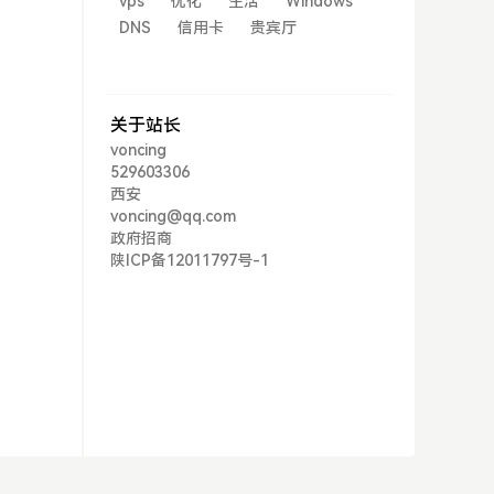
vps
优化
生活
Windows
DNS
信用卡
贵宾厅
关于站长
voncing
529603306
西安
voncing@qq.com
政府招商
陕ICP备12011797号-1