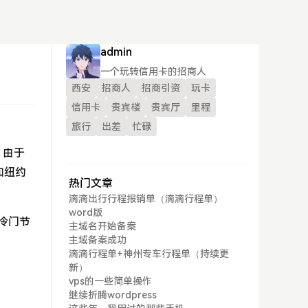
admin
一个玩转信用卡的招商人
西安
招商人
招商引资
玩卡
信用卡
贵宾楼
贵宾厅
里程
旅行
出差
忙碌
。由于
如纽约
热门文章
滴滴出行行程报销单（滴滴行程单）
word版
冷门节
主域名开始备案
主域备案成功
滴滴行程单+神州专车行程单（持续更
新）
vps的一些简单操作
继续折腾wordpress