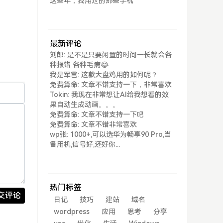
这些年，我用过的那些手机
最新评论
刘郎: 是不是只要闲置的时间一长就会各
种报错 各种毛病😂
我是军爸: 这款大盘鸡用的如何呢？
免费算命: 文章不错支持一下，非常喜欢
Tokin: 我现在非常想让AI给我想看的效
果自动生成动画。。。
免费算命: 文章不错支持一下吧
免费算命: 文章不错非常喜欢
wp张: 1000+,可以选华为畅享90 Pro,当
备用机,信号好,还好你...
热门标签
交评论
日记
技巧
建站
域名
wordpress
应用
思考
分享