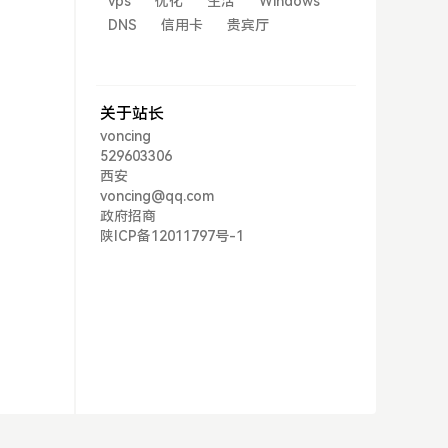
vps
优化
生活
Windows
DNS
信用卡
贵宾厅
关于站长
voncing
529603306
西安
voncing@qq.com
政府招商
陕ICP备12011797号-1