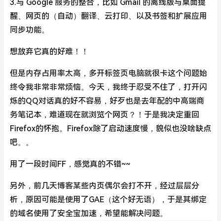
3.与 Google 服务的整合，比如 Gmail 的离线版与桌面提
醒、网页的（自动）翻译、云打印、以及书签和扩展应用
同步功能。
想放弃它真的好难！！
但是内存占用率太高，多开标签页电脑就很卡这个问题始
终令我非常非常烦恼。今天，我终于忍受不住了，打开闪
烁的QQ对话真的好不容易，好歹也是去年配的中高端商
务笔记本，难道现在就浏览个网页？！于是我决定重回
Firefox的怀抱。Firefox除了启动速度慢，貌似也没啥缺点
吧。。
用了一段时间FF，感觉真的不错~~
另外，前几天博客某些内页偶尔会打不开，经过层层分
析，原因可能是使用了GAE（这个好无语），于是其绑定
的域名使用了安全宝加速，希望能解决问题。