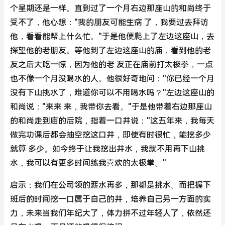
个星期还是一样。直到过了一个月右边那座山的和尚终于
受不了，他心想："我的朋友可能生病 了，我要过去拜访
他，看看能帮上什么忙。"于是他便爬上了左边这座山，去
探望他的老朋友。等他到了左边这座山的庙，看到他的老
友之后大吃一惊，因为他的老 友正在庙前打太极拳，一点
也不像一个月没喝水的人。他很好奇地问："你已经一个月
没有下山挑水了，难道你可以不用喝水吗？"左边这座山的
和尚说："来来 来，我带你去看。"于是他带着右边那座山
的和尚走到庙的后院，指着一口井说："这五年来，我每天
做完功课后都会抽空挖这口井，即使有时很忙，能挖多少
就算 多少。如今终于让我挖出井水，我就不用再下山挑
水，我可以有更多时间练我喜欢的太极拳。"
启示：我们在公司领的薪水再多，那都是挑水。而把握下
班后的时间挖一口属于自己的井，培养自己另一方面的实
力，未来当我们年纪大了，体力拼不过年轻人了，依然还