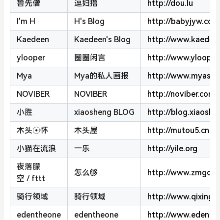
鲁先僧
逗妇撸
http://dou.lu
I'm H
H's Blog
http://babyjyw.com
Kaedeen
Kaedeen's Blog
http://www.kaedee
ylooper
圈圈闲言
http://www.ylooper
Mya
Mya的私人画报
http://www.myasl
NOVIBER
NOVIBER
http://noviber.com
小胜
xiaosheng BLOG
http://blog.xiaosh
木头☉怀
木头屋
http://mutou5.cn
小猫在流浪
一乐
http://yile.org
夜落朦
怎么够
http://www.zmgos
空 / fttt
骑行领域
骑行领域
http://www.qixing5
edentheone
edentheone
http://www.edenth