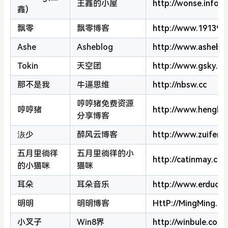
王鑫的小屋
http://wonse.info
鑫)
飘零
飘零博客
http://www.19139.c
Ashe
Asheblog
http://www.asheblo
Tokin
天空团
http://www.gsky.or
那不是我
牛逼思维
http://nbsw.cc
哼哼猪免费资源
哼哼猪
http://www.henghe
分享博客
洃少
醉风云博客
http://www.zuifen
五月里徜徉
五月里徜徉的小
http://catinmay.co
的小猫咪
猫咪
耳朵
耳朵音乐
http://www.erduoy
明明
明明博客
HttP://MingMing.In
小叉子
Win8界
http://winbule.com