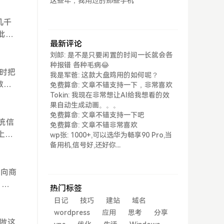
这些年，我用过的那些手机
银行
几千
批次
最新评论
得忘
刘郎: 是不是只要闲置的时间一长就会各
种报错 各种毛病😂
时把
我是军爸: 这款大盘鸡用的如何呢？
数字
免费算命: 文章不错支持一下，非常喜欢
Tokin: 我现在非常想让AI给我想看的效
符”。
果自动生成动画。。。
以
免费算命: 文章不错支持一下吧
统信
免费算命: 文章不错非常喜欢
数字
上翻
wp张: 1000+,可以选华为畅享90 Pro,当
备用机,信号好,还好你...
第一
文件
的常规
时向商
$的机
，银
热门标签
记录下
 选择
日记
技巧
建站
域名
。
B.
wordpress
应用
思考
分享
 St
；2.
做这