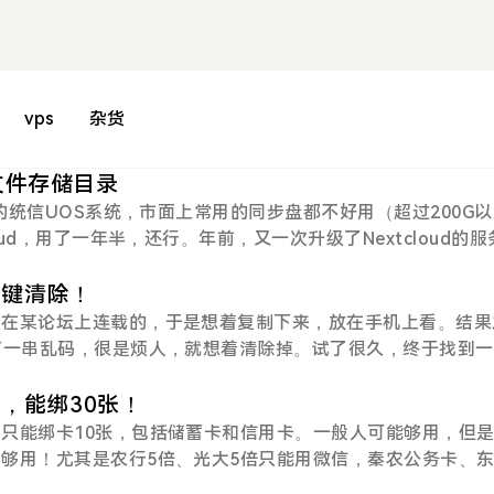
vps
杂货
改文件存储目录
n的统信UOS系统，市面上常用的同步盘都不好用（超过200G
oud，用了一年半，还行。年前，又一次升级了Nextcloud的服
客户端版本太老，不再适配新版服务端；将服务端重装回老版本
常同步；办公电脑可以连接，但同步一直出错，找不到原因。无
一键清除！
商城里有Seafile客户端，而且更新及时！立马开始布置服
是在某论坛上连载的，于是想着复制下来，放在手机上看。结果
服务器我用的是GreencloudVPS的大盘鸡，20G系统盘+
有一串乱码，很是烦人，就想着清除掉。试了很久，终于找到
存在将存储目录修改到数据盘的操作。因为不懂代码，记录下过程
）把小说内容复制到WORD中。如果是直接复制的话，可能看
安装，存储目录默认为/opt/seafile-data，计划将存储目
需要ctrl+A全选文字，把文字调整颜色，乱码就出来了。（
，能绑30张！
ot用户运行。1.停止Seafile容器docker stop seafile2.将/opt
 - 选择 - 选择格式相似的文本，这样就会选中文中所有的
只能绑卡10张，包括储蓄卡和信用卡。一般人可能够用，但
seafile-data3
将文字复制到TXT中，导入手机就可以啦。是不是很简单，哈
够用！尤其是农行5倍、光大5倍只能用微信，秦农公务卡、
微信终于放开了绑卡限制，可绑卡数量提升至30张。再也不