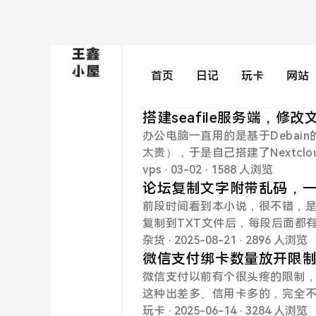
首页
日记
玩卡
网站
搭建seafile服务端，修
办公电脑一直用的是基于Debai
太贵），于是自己搭建了Nextcl
端，结果统信系统软件商城里的
vps
· 03-02
· 1588 人浏览
是奇怪的是，家里的电脑可以正
论坛复制文字附带乱码，
只好另寻同类软件。发现统信的软件
前段时间看到本小说，很不错，
端，半个小时就弄好了，用起来真香！
复制到TXT文件后，每段后面都
据盘。Seafile默认安装，就
简单的方法，以WPS为例：（1
杂货
· 2025-08-21
· 2896 人浏览
便下次操作。注：Seafile采用默认
码，乱码是透明色（白色）。这时候
微信支付绑卡数量放开限制
挂载盘/data/seafile-data下，ro
选中其中一串乱码，点击菜单栏开始
微信支付以前有个很头疼的限制，
afile-data下所有文件复制到/data/
点击剪切，乱码全部清除。（3）
这种出差多、信用卡多的，完全不
哈~
卡、钻石卡只有微信有分！最近，
玩卡
· 2025-06-14
· 3284 人浏览