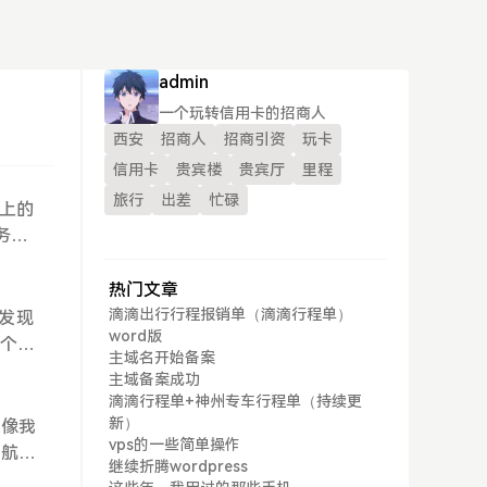
admin
一个玩转信用卡的招商人
西安
招商人
招商引资
玩卡
信用卡
贵宾楼
贵宾厅
里程
旅行
出差
忙碌
以上的
务
，但
奈，
热门文章
务
滴滴出行行程报销单（滴滴行程单）
发现
word版
1T数
一个很
主域名开始备案
，方
不到乱
主域备案成功
录迁至
2）
滴滴行程单+神州专车行程单（持续更
/se
乱码，
新）
是像我
vps的一些简单操作
哈哈
东航
继续折腾wordpress
用来回