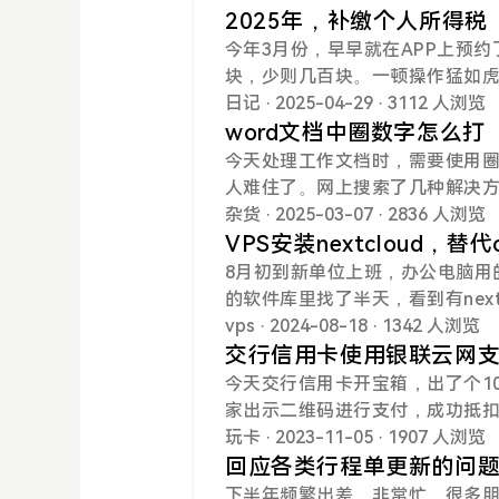
解绑卡了，终于能把所有卡都绑上了！绑
2025年，补缴个人所得税
卡。
今年3月份，早早就在APP上预
块，少则几百块。一顿操作猛如虎，
调动工作的几个同事，都需要补
日记
· 2025-04-29
· 3112 人浏览
记后对征信有影响。小TIPS：
word文档中圈数字怎么打
今天处理工作文档时，需要使用圈
人难住了。网上搜索了几种解决方
功能。选中需要带圈的数字，在顶部
杂货
· 2025-03-07
· 2836 人浏览
如下图：使用字符代码编号超过10
VPS安装nextcloud，替代
了。⑪ 246a ⑫ 246b ⑬ 246c ⑭ 246d ⑮ 246e⑯ 246f ⑰ 2470 ⑱ 2471 ⑲ 2472 ⑳ 2473此外，一
8月初到新单位上班，办公电脑用的
些输入法也自带圈数字功能，如搜
的软件库里找了半天，看到有nex
符号”即可找到圈数字。
了半天，没找到合适的大盘鸡。眼看
vps
· 2024-08-18
· 1342 人浏览
次开的月付10$的常规VPS，1C2
交行信用卡使用银联云网
有90G，只传部分工作文件感觉
今天交行信用卡开宝箱，出了个1
机，1C1G25G的配置，跑next
家出示二维码进行支付，成功抵扣
子上。这样25G的SSD安装系统和
联云网交易专属刷卡金被使用了。A
玩卡
· 2023-11-05
· 1907 人浏览
步骤，有需求的小伙伴可以参考。（
首页；3.选择“支付”；4.选择“使
回应各类行程单更新的问
（2）开通一台日本东京区域的VPS
使用方法：在向商户付款时，要使用买
下半年频繁出差，非常忙。很多