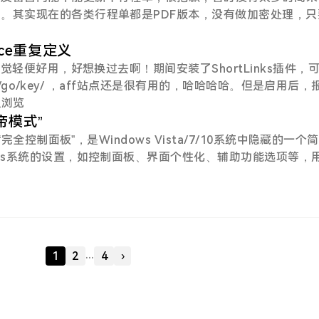
G硬盘1$，根据需求添加。将Block Storage关联到V
示岀来的二维码图片中央，有“云闪付”字样即可——让商户直接
。其实现在的各类行程单都是PDF版本，没有做加密处理，只
示：如果显示的不是这种二维码，就要点击二维码图片下方的—
毫无痕迹，大家可以先试着自己修改。
，切换一下之后，再向商家岀示新的二维码付款。
ice重复定义
感觉轻便好用，好想换过去啊！期间安装了ShortLinks插件，
ath/go/key/ ，aff站点还是很有用的，哈哈哈哈。但是启用后，
_ADMIN already defined in **/common.php on line 6
 人浏览
手解决报错，方法很简单~打开admin文件夹下的common.
帝模式”
ADMIN__', true);改为：if (!defined('__TYPECHO_ADMI
“完全控制面板”，是Windows Vista/7/10系统中隐藏的一个
O_ADMIN__', true); }保存后，问题解决。顺便记录下typecho所用
ows系统的设置，如控制面板、界面个性化、辅助功能选项等，
所有的操控！好了，废话不多说，我来讲一下怎么使用Windo
个文件夹，这个文件夹的名字可以任意，但是后面则需加上“.{ED7
12043E01C}”,注意加的是红色字体部分,包括小圆点!!!!!!你就可以看
可以双击它打开了！！！你会发现，很多实用的小工具和功能。
要用的！！！还有很多很多，就不截图了。。。———————
...
1
2
4
›
这个所谓的”上帝模式”还有一个很多人非常喜欢的功能——隐
用。。。只需要把你想要隐藏的文件夹重命名为”XXX.{ED7B
12043E01C} “，你就会发现不管是谁打开它都会显示”上