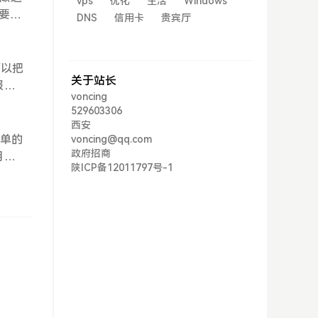
vps
优化
生活
Windows
扫这
要有
DNS
信用卡
贵宾厅
—
可以把
关于站长
报
voncing
。虽然不
529603306
ph
西安
N_
简单的
voncing@qq.com
到的一
政府招商
用户
陕ICP备12011797号-1
ws
BA4
到一
这些
——
藏文
A4