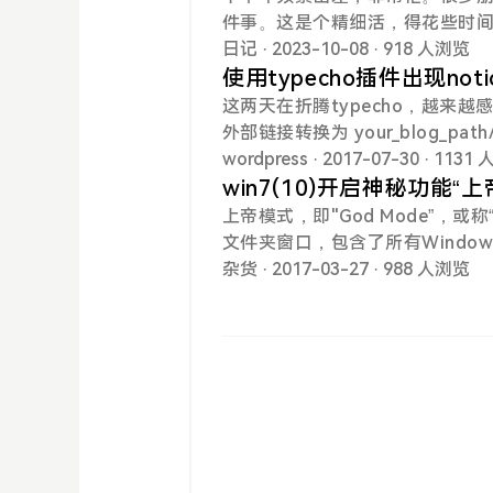
orage，选择HDD盘（便宜），40
选择首页；3.选择“支付”；在显
件事。这是个精细活，得花些时间
个二维码进行支付即可。特别提
PDF编辑器就能自由修改，而且
日记
· 2023-10-08
· 918 人浏览
“使用云闪付付款码-推荐开通”
使用typecho插件出现not
这两天在折腾typecho，越来越
外部链接转换为 your_blog_p
错：Notice: Constant TYPECHO
wordpress
· 2017-07-30
· 1131
影响使用，但是感觉很不爽。于是动
win7(10)开启神秘功能“上
p，把第六行：define('__TYPECHO_
上帝模式，即"God Mode”，或称
_')) { define('__TYPECH
文件夹窗口，包含了所有Wind
些插件：
只需通过这一个窗口就能实现电脑
杂货
· 2017-03-27
· 988 人浏览
7的”上帝模式”!!!在桌面创建一
70-8E54-465E-825C-997
个类似于控制面板的图标，然后
都是你可能会用到的，或者是需
华丽的分割线—————————
件夹，这个功能对于一名老司机很有
70-8E54-465E-825C-997