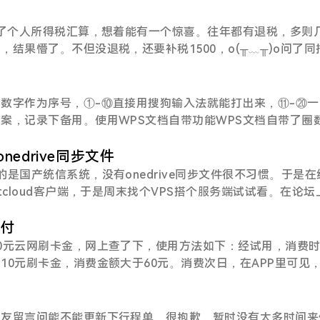
卡路径：微信 - 我 - 服务 - 钱包 - 银行卡 - 下拉添加
约了个人所得税汇算，想着能有一个惊喜。往年都有退税，多则
结果懵了。不但没退税，还要补税1500，o(╥﹏╥)o问了同
税，金额也差不多。拖了一个多月后，决定还是早点补税吧，免
补税可以刷信用卡的哦，部分银行有积分。
数字作为序号，①-⑩直接用搜狗输入法就能打出来，⑪-⑳一
案，记录下备用。使用WPS文档自带功能WPS文档自带了圈
“开始”菜单中，点击“文”（拼音指南），下拉选中“@带圈字
以后可以用代码输入：输入以下代码，选中然后按Alt+X就可
onedrive同步文件
是国产统信系统，没有onedrive同步文件很不习惯。于是在
狗输入法。右键点击搜狗输入法图标，选择“符号大全”，进入“
tcloud客户端，于是周末找个VPS搭个服务端试试看。在论坛
快双11、黑五了，就用Vultr将就下，还有几十刀的余额。
G55G的配置，安装完宝塔面板只剩46G可用。但是onedrive
支付
没意思。灵光一闪，想到了目前在用的方法。先开一台月付5$
0元云网刷卡金，网上查了下，使用方法如下：经试用，消费
cloud差不多够用，然后额外购买160G的HHD存储卷，挂载到5
10元刷卡金，消费金额大于60元。消费次日，在APP里可见
nextcloud程序，160G的SSD作为文件存储，美滋滋。简单
.设定步骤：1. 打开交通银行（注：交行）的买单吧APP；2.
1）登录Vultr，没注册的可以点击这里，免费送300$试用
用云闪付付款码”；5. 进行授权操作，“确认授权”，完成授权绑定。
题
（传输速度快些），1C1G25G即可，月付5$。额外购买Block
单吧APP——不是云闪付APP。1. 打开交行的买单吧APP
朋友留言问能不能更新下行程单，很抱歉，暂时没有太多时间来