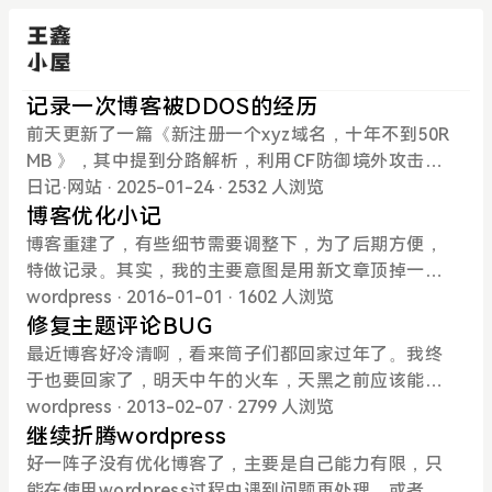
记录一次博客被DDOS的经历
前天更新了一篇《新注册一个xyz域名，十年不到50R
MB 》，其中提到分路解析，利用CF防御境外攻击。
昨天博客就被人测试了一波，图床CDN被国内攻击打
日记
·
网站
· 2025-01-24
· 2532 人浏览
成404。幸好提前做过预防，只把图片和JS文件套了
博客优化小记
CDN，限制了连接数，5分钟内超流量自动关闭。其
博客重建了，有些细节需要调整下，为了后期方便，
他文件保留在源站，虽然LOGO、文章图片等不显
特做记录。其实，我的主要意图是用新文章顶掉一篇
示，但是站点还能勉强正常访问。登录CDN后台，开
关于梯子的文章，毕竟域名备案了，又用的国内的空
wordpress
· 2016-01-01
· 1602 人浏览
启CDN，开启防盗链，就这样吧。大神求放过。
间，那篇文章放在在首页不是很好。 将主题更换为Be
修复主题评论BUG
ginning，小清新哦，原主题为Forigi，感谢两位作者
最近博客好冷清啊，看来筒子们都回家过年了。我终
的无私奉献； 后台删除了seo优化插件，博客写的是
于也要回家了，明天中午的火车，天黑之前应该能到
自己的事情，自己用着方便就好； 因为用的是windo
家，有点小激动哈，半年没有回去了~~今天早上看到
wordpress
· 2013-02-07
· 2799 人浏览
ws主机，wp无法自动发信，因此安装wp smtp插
博客有新的留言，于是去回复下，不小心点到了1#的
继续折腾wordpress
件，但是无法使用qq邮箱，发信改用163邮箱； 采用
上的“回复”，结果发现无法显示评论表情和头像，顿
好一阵子没有优化博客了，主要是自己能力有限，只
WPJAM博主的七牛镜像存储插件，方便数据的存储与
感不爽。像我这种追求完美的人，是不允许这个缺陷
能在使用wordpress过程中遇到问题再处理，或者遇