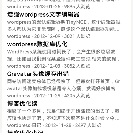
转移，并加快访问速度； 由于主题缘故，将“留言板”
存在的。我立即开始解决这个问题，经过仔细观察我
到什么好的想法再努力实现。第一次优化博客是在20
wordpress
· 2013-01-25
· 9895 人浏览
“关于我”链接移动到页面底部； 清理掉无效友链。 貌
发现：1.文章页最底部的那个评论框是正常的；2.将
12年10月21日《博客优化小记》，优化目的是最大限
增强wordpress文字编辑器
似就这么多，结束。
页面先拉倒最底部，然后返回想要回复的楼层，点击
度加快博客访问速度；第二次优化博客是在2012年11
wordpress的默认编辑器叫TinyMCE，这个编辑器很
“回复”，评论框是正常的；3.安装原版主题，问题依然
月28日《博客优化续》，博客刚刚搬回国内，主要做
多人都认为它非常简陋，感觉这个默认编辑器功能太
存在。看来，这个BUG应该是一直存在的，只是没有
seo优化；第三次优化博客是在2012年11月29日《Gr
少，比如字体和字体大小大小不能很好的调节，不能
wordpress
· 2012-12-09
· 3021 人浏览
发现而已。因为我的留言是按时间先后顺序排列的，
avatar头像缓存出错》，由于技术水平太低，操作失
添加背景颜色等。同时很多人又不喜欢使用其它编辑
wordpress数据库优化
旧的留言在顶部，一般回复新留言都会拉到底部，而
败。第四次优化博客是在2012年12月03日《wordpr
器增强类的插件，拖累网站访问速度。写博客又不是
WordPress系统使用时间长了，会产生很多垃圾数
这时评论框是正常的。于是BUG产生的原因就找到
ess数据库优化》，目的也是加快博客访问速度。第
编排办公文件，大多数时间我们并不需要过于复杂的
据。比如当我们删除某些插件或主题时,相关的数据仍
了：图片延迟加载！Forigi主题默认加载了lazyload.j
五次优化博客就是今天了，主要工作包括：1.开启Gra
编辑功能。那有没不用插件并且简便的方法增强我们
然残留在数据库表中。再比如当我们修改文章或页面
wordpress
· 2012-12-03
· 3052 人浏览
s，可以使图片按需加载，提高页面访问速度。但据我
vatar头像缓存上次缓存失败后，研究了下代码，凭
的文字编辑器呢？答案是肯定的。其实默认编辑器Tin
的内容时,会产生一些冗余的”修订版本”,这个功能本来
Gravatar头像缓存出错
推测：博客启用了延迟加载图片的JS特效后，直接在
借着仅存的C/C++知识，经过修改→调试→再修改→
yMCE有很多功能都被隐藏了，通过添加代码可以为w
是wordpress 程序防止用户修改失误,用于还原的备
网站访问速度总体已经很快了，但每次打开首页，Gr
最开始的评论那里使用回复，只是通过JS把那个评论
再调试，花费了一个多小时，竟然成功了，难为了我
ordpress默认编辑器增加额外的功能按钮，比如：横
份。但如果有很多文章经过多次修改,就会产生非常多
avatar头像加载缓慢总是令人心烦。发现好多博客都
框强制插入到当前位置，但事实上并没有到它实际所
这个代码盲！而且这次留言板页没再出现代码错误，
向分隔线、字体、字号、上标下标、分页符等，效果
的文章修订版本,这样会占据你数据库非常多的空间,一
开启了头像缓存，很是羡慕，于是我也要试试。百度
wordpress
· 2012-11-29
· 4205 人浏览
在的位置，所以导致图片还没有开始加载。解决办法
原因暂时未知。2.删除WP Super Cache插件这个插
如图：将下面代码添加到主题functions.php模版文
般来说,这些 文章修订版本都是用不到的。久而久之，
了下“wordpress头像缓存”，不外乎有两种方法：添
博客优化续
很简单，打开header.php，删除
件本身是很好用而且很有用的，但由于我的博客访问
件中：上面的一段代码是加到默认编辑器工具栏的第
垃圾数据不断堆积，我们的数据库也会越来越大，导
加代码，使用插件。能用代码解决的问题肯定不会用
相聚了一个多月，兄弟们终于开始陆续的出去了，我
量很小，再加上速度很快，所以暂时用不上这类缓存
一行，当然，如果你喜欢，也可以另起一行，用下面
致我们的博客变慢。因此，我们很有必要定时优化数
插件，于是在functions.php内加入缓存代码。第一
应该也快走了吧，不知道下次聚齐是什么时候？今年
插件了。相反，删掉这个插件后，我感觉博客速度明
的代码替换上面代码中最后一句。 function enable_
据库。当然下列操作都是有风险的，请注意备份数据
次打开首页是非常慢的，估计实在下载图片到本地服
年底还是明年年初？这两次的排骨火锅吃的真心不
wordpress
·
日记
· 2012-11-28
· 2497 人浏览
显提升了。3.添加百度分享按钮这个功能是主
more_buttons($buttons) { $buttons[] = 'hr';
库~~我们直接可以安装插件WP Cleaner解决这个问
务器吧，大概10来秒后，页面才打开。查看“最给力读
错，公瑾的手艺渐长了，o(∩_∩)o 哈哈~~酒足饭饱