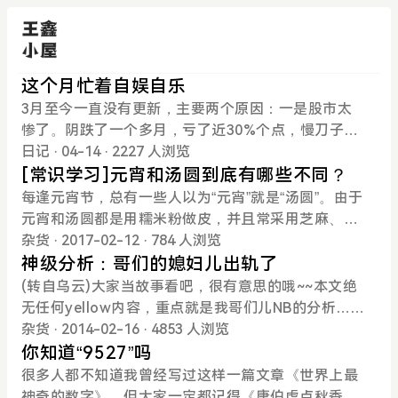
这个月忙着自娱自乐
3月至今一直没有更新，主要两个原因：一是股市太
惨了。阴跌了一个多月，亏了近30%个点，慢刀子割
肉，身心俱疲。虽说股市就是玩玩，留下的也是赚的
日记
· 04-14
· 2227 人浏览
钱，但是不开心，也就没心情写日记。二是这个月一
[常识学习]元宵和汤圆到底有哪些不同？
直在玩AI。先是用AI写了十年前曾和朋友探讨过的一
每逢元宵节，总有一些人以为“元宵”就是“汤圆”。由于
部仙侠小说，目前将近200多万字，一大半了吧，很
元宵和汤圆都是用糯米粉做皮，并且常采用芝麻、白
有意思。AI也很懂我，我故意埋的坑，它都能知道是
糖等做馅料，因此容易让人混淆，但它们在制作工艺
杂货
· 2017-02-12
· 784 人浏览
啥意思。准备写完之后再用AI精修一遍，留作纪念。
上还是有很大区别。“元宵”和“汤圆”是一回事吗？又是
神级分析：哥们的媳妇儿出轨了
随后又本地部署了Comfy UI，使用文生图，几十秒出
谁动了“元宵”的名字？1、北方“滚”元宵，南方“搓”汤
(转自乌云)大家当故事看吧，很有意思的哦~~本文绝
一张高清图，感觉未来设计师要失业了。这里不得夸
圆元宵在制作上要比汤圆繁琐得多。首先需将和好、
无任何yellow内容，重点就是我哥们儿NB的分析……
一夸，阿里出的Z-image模型真是好用。虽然现在用
凝固的馅切成小块，过一遍水后，再扔进盛满糯米面
首先是我哥们儿（以下简称小李吧）出差了半个多
杂货
· 2014-02-16
· 4853 人浏览
的都是现成的工作流，但是我觉得还是有必要学习一
的笸箩内滚，然后再过水，继续放回笸箩内滚，反复
月，期间和媳妇儿的联系都很正常，俩人结婚3年
你知道“9527”吗
下的。继续试了文/图生视频，奈何电脑性能不够，没
几次，直到馅料沾满糯米面滚成圆球方才大功告成。
了，感情一直还不错，偶有争吵也没有涉及到原则问
很多人都不知道我曾经写过这样一篇文章《世界上最
跑起来。也不知道内存、硬盘什么时候降价，等新房
由于制作工艺不同，元宵比汤圆的口感要粗一些。元
题，算是一对恩爱夫妻吧。不过在小李出差之前的一
神奇的数字》，但大家一定都记得《唐伯虎点秋香》