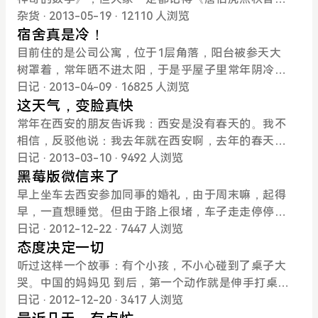
装修完，我要配个至少16G显卡的电脑吧。
宵煮后，汤会比较浓，跟糯米面粥似的，表皮松软，
个月，他媳妇儿的微信突然比以前频繁了起来，小李
里的“9527”。如果说“142857”是一串神奇的数字，那
杂货
· 2013-05-19
· 12110 人浏览
馅料硬实有“咬劲”，果香和米香浓郁。元宵最早以什
有时候问她是谁，她都会说是同事、闺蜜什么的，那
么“9527”可以说是一个有趣的代号。第一次接触这串
宿舍真是冷！
锦馅儿、枣泥馅儿为主。汤圆的做法有点儿像包饺
时候小李并没有任何怀疑，他们俩对对方的生活也一
数字是之前看《监狱风云》，阿正的编号就是9527，
目前住的是公司公寓，位于1层角落，阳台被参天大
子。先把糯米粉加水和成团（跟做饺子时和面一
直不太干涉的那种，基本上都是完全放心的。就前几
那时候发哥真帅，如今已经晋级为发叔了。后来《唐
树罩着，常年晒不进太阳，于是乎屋子里常年阴冷。
样），用手揪一小团湿面，挤压成圆片形状。挑一团
天，他偷偷给我叫出去，还特意告诉我别带媳妇儿出
伯虎点秋香》里华安的编号也是9527，为了秋香唐伯
夏天很好，倍儿凉快，晚上睡觉盖被子都不嫌热。冬
日记
· 2013-04-09
· 16825 人浏览
馅放在糯米片上，再用双手边转边收口做成汤圆。现
来，然后我就觉得肯定有事儿。见这面以后，小李直
虎甘愿卖身葬小强。再后来很多电影或者小说里9527
天也很好过，贴着长长的暖气片，超暖和。可春秋季
这天气，变脸真快
在人们的口味越来越挑剔了，为了迎合市场需求，元
接跟我说：“我觉得我媳妇儿可能是出轨了，而且还把
这个编号开始流行，比如《我是谁》、《逃学威
就悲惨了，这不，外面春暖花开，屋里却冷森森的，
常年在西安的朋友告诉我：西安是没有春天的。我不
宵和汤圆儿也打破传统，向水果口味儿进军了，近两
男人带回家了。”我当时就乐了，我说你这刚出差半个
龙》、《重庆森林》等。那么，“9527”究竟代表着什
不得不打开门窗，通通外面的“热气”，就连着打字的
相信，反驳他说：我去年就在西安啊，去年的春天不
年还出现了咖啡、抹茶等西式口味的，有点儿乱花渐
月媳妇儿就能出轨？他说你先别急，我说几个事儿给
么？"9527"，网络语言，表示一种无厘头的搞笑风
手都是僵的，真想窝在床上了。。。这几天感冒了。
是草木萌动，百草新生，大地草绿如茵，繁花似锦，
日记
· 2013-03-10
· 9492 人浏览
欲迷人眼的感觉。2、吃法不同元宵和汤圆在吃法上
你分析分析，然后他就开始说。首先是回家以后他媳
格。例如，星爷在唐伯虎点秋香里面，为追求秋香，
收假从西安回来，天热+运动出汗，回到宿舍休息了
气候宜人？后来想想貌似不对，去年二三四五月份我
黑莓版微信来了
也有不同，相比只能水煮的汤圆，元宵在做法上花样
妇儿的反应，都说“小别胜新婚”，这种感觉大家估计
混入华府为奴时的编号。“9527”，爱江山更爱美人.95
会儿，结果被冻感冒了。。。记得上次感冒应该是在
应该在西昌：一座春天栖息的城市。如此看来，我还
早上坐车去西安参加同事的婚礼，由于周末嘛，起得
更多，不仅可以汤煮
都经历过，除了那种常年出差最后双方都无感的，一
---中国古代把数字分为阳数和阴数，奇数为阳，偶数
去年九月份吧，感冒药什么的都吃完了，就打算硬扛
真没经历过西安的春天。先看看百度对“春天”的定
早，一直想睡觉。但由于路上很堵，车子走走停停，
般夫妻有一方出差，回来以后俩人都会新鲜一阵儿
为阴。阳数中九为最高，五居正中，因而以“九”和“五”
过去，这两天狂喝水，频繁去厕所，就目前的感觉来
义：春天是一年的第一个季节，北半球为公历3、4、
好不容易才睡着，却又被一阵阵哄笑声吵醒了，原来
日记
· 2012-12-22
· 7447 人浏览
——不过小李说他媳妇儿这次没什么感觉，而且隐约
象征帝王的权威，称之为“九五之尊”。27--爱妻，妻
说，应该是快康复了。。。晚上挺无聊的，又开始学
5月，而南半球却是在9月开始，11月结束。气候学上
车载电视正在播放《冰河时代4》，于是跟着看了会
态度决定一切
觉得她不太希望他回来似的。另外，小李媳妇儿不是
子永远是自己心中最美的，故美人。也代表“LZSB”的
习了，人不学会退步，还真是这样，希望自己能够梦
以连续5日平均气温稳定超过10℃为春季的开始。春
儿，确实很不错，有时间一定要完整的看下。老张熬
听过这样一个故事：有个小孩，不小心碰到了桌子大
那种特别爱收拾的女的，
意思（9527倒过来很像LZSB）明白了这串代号的意
想成真~~
天气候温暖适中，万物生机萌发，气候多变，乍暖还
了十年，终于修成正果，做兄弟的再次祝福你啦~~酒
哭。中国的妈妈见 到后，第一个动作就是伸手打桌
思，接着我们看看哪些影视剧里出现过这个代号。有
寒。再看看这几天：3月7号，晴，最高温度27.1℃；
足饭饱休息期间，想起来手机软件好久都没更新了。
子，然后哄小孩：“乖！不哭！”。而日本的妈妈则不
日记
· 2012-12-20
· 3417 人浏览
关“9527”的影视作品《王牌特工》主人公林泽国安
3月8号，晴，最高温度30.2℃，为近60年来同期的最
于是登录“莓园无线”，看看最近有没有新软件发布，
是这样，她会要求小孩重新绕桌子走一遍，然后启发