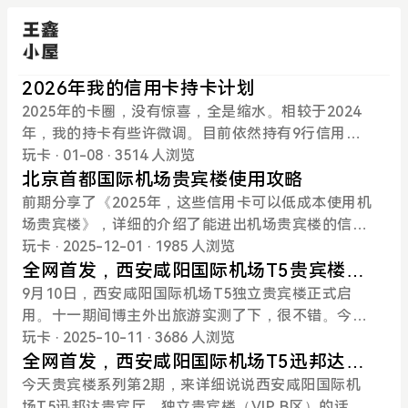
2026年我的信用卡持卡计划
2025年的卡圈，没有惊喜，全是缩水。相较于2024
年，我的持卡有些许微调。目前依然持有9行信用
卡，纯权益党，不撸小羊毛。说说现状：坐标西安
玩卡
· 01-08
· 3514 人浏览
（029），2025年出差大幅减少，以家庭出游为主。
北京首都国际机场贵宾楼使用攻略
说说需求：自营贵宾厅、接送机、里程、龙腾（需带
前期分享了《2025年，这些信用卡可以低成本使用机
人，越多越好）、酒店。2026年持卡计划（一）继续
场贵宾楼》，详细的介绍了能进出机场贵宾楼的信用
持有(1)工商银行：环球白。刷15笔免年费，029出发
卡及使用方式。今天就来说说北京首都国际机场贵宾
玩卡
· 2025-12-01
· 1985 人浏览
时用贵宾楼，本人无限次，赠送的龙腾点数基本用不
楼。T2、T3航站楼贵宾楼是分开的，但服务流程基本
全网首发，西安咸阳国际机场T5贵宾楼使
上，继续持有。(2)农业银行：精粹白、浙大校友卡、
一样，一并说了。01支持银行北京机场贵宾楼很高
用攻略
9月10日，西安咸阳国际机场T5独立贵宾楼正式启
东航金。精粹白就不多说了，低成本贵宾楼+多倍积
端，支持的卡很少。主要有民生高端卡（豪白、百夫
用。十一期间博主外出旅游实测了下，很不错。今天
分兑换里程。浙大联名卡有效期免年费，加送1倍积
长等），广发商旅白、增值白及以上、广发私行、招
就开启贵宾楼系列第3期，来详细说说西安咸阳国际
玩卡
· 2025-10-11
· 3686 人浏览
分。东航金15:1换里程，消费多的情况下用一用。继
商私行（2000w达标）等。需要提前打电话预约，报
机场T5贵宾楼（VIP B区）使用攻略。信用卡使用方
全网首发，西安咸阳国际机场T5迅邦达贵
续持有。(3)广发银行：水钻、奕驾增值白。水钻留作
备车牌及餐食。网约车、出租车、特斯拉不能进入。
法参考《2025年，这些信用卡可以低成本使用机场贵
宾厅使用攻略
今天贵宾楼系列第2期，来详细说说西安咸阳国际机
纪念；增值白进贵宾楼带1人，现在能无限带人进贵
02到达方式建议驾车前往，导航直接定位首都国际机
宾楼》。T2/T3贵宾楼使用方法参考《西安咸阳国际
场T5迅邦达贵宾厅。独立贵宾楼（VIP B区）的话预