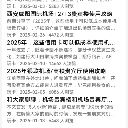
宾楼的卡不多。此外，广发高铁贵宾厅目前有悦途、
场T2/T3航站楼要客中心。①T2贵宾楼。在机场高速
机场贵宾楼使用攻略》。01支持银行该贵宾楼由迅邦
计年底开放。各银行信用卡贵宾楼使用方法参考《20
玩卡
· 2025-03-03
· 5283 人浏览
龙腾和自营三个选择，还增加了消费达标再送第三方
上行驶时，按指示牌“T2停车楼”进港到达VIP方向开，
达提供服务，因此支持的银行同西安咸阳国际机场T
25年，这些信用卡可以低成本使用机场贵宾楼》。西
西安咸阳国际机场T2/T3贵宾楼使用攻略
高铁餐食。西安高铁北站有8家悦途体验餐厅，4家龙
右手边有一个横杆拦着的岗亭，通过一岗，T2国际贵
2/T3贵宾楼，包括工行、农行（5次）、招行、交
安机场T2/T3贵宾楼使用方法参考《西安咸阳国际机
前期分享了《2025年，这些信用卡可以低成本使用机
腾体验餐厅。只要北上广贵宾楼不取消，就继续持
宾停车场在T2航站楼—层的最南侧(靠近1号门)。②T
行、兴业等，无需提前预约。02到达方式驾车前往：
场T2/T3贵宾楼使用攻略》。01支持银行支持的银行
场贵宾楼》，详细的介绍了能进出机场贵宾楼的信用
有。今年已销卡Safari、多利卡。(4)秦农银行：东航
3贵宾楼。T3航站楼一层最西侧(靠近11号门往西)国
导航西安咸阳国际机场T5航站楼VIP B区即可到达，
同西安咸阳国际机场T2/T3贵宾楼，主要包括工行、
卡及使用方式。今天开始，我将开个新合集<贵宾楼
玩卡
· 2025-02-26
· 4472 人浏览
白、尊享钻、公务卡。东航白里程神卡，酒店、加油
内要客贵宾室。03使用方法提前报备过车牌，下车后
如车辆进场需提前电话预约。公共交通：从T5航站楼
农行（5次）、招行、交行、兴业等，无需提前预
>，挨个说下各机场贵宾楼使用攻略。博主029，首篇
2025年，这些信用卡可以低成本使用机场
消费2:1换里程，每月5000里程，本
有小哥哥或小姐姐热情迎接，工作人员会根据登记信
一层513门出来，右转直行约50米，过马路（对面建
约。02到达方式驾车前往：驶出机场专用高速后，请
就先说西安咸阳国际机场T2/T3贵宾楼。T2/T3贵宾
贵宾楼
一年过去了，随着卡圈不断遇冷，部分卡权益发生变
息确定人员信息，无需出具卡片或二维码，直接递身
筑物即为贵宾楼），看到车辆进出贵宾楼的岗亭。岗
提前靠左侧三车道直行，沿标识指引通过高架桥驶
楼是分开的，但是路线、使用方法相同，就一并说。
化，如建行大山白取消贵宾楼权益，招行钻石、AE白
份证即可。可以协助办理登机牌、值机、托运等，可
亭左侧道路走到底后右转约30米，即可到达VIP B
入。公共交通：乘坐地铁14号线到达机场（T5）站下
01支持银行工行、农行（仅精粹，5次）、招行、交
限制总使用次数，广发龙霸天下架，农行、工行部分
玩卡
· 2025-02-10
· 14662 人浏览
以解锁飞机前排。有独立餐厅，饭点有热食，可根据
区。03使用方法到达迅邦达贵宾休息区前台，出示权
车，从站台通过扶梯（或直梯）到达站厅，经出站闸
行、兴业等，无需提前预约。02到达方式驾车前往：
机场贵宾楼仅限本地卡。于是就重新盘点下那些低成
2025年银联机场/高铁贵宾厅使用攻略
菜单点餐，打钩即可，量都不大，水果小
益卡片或二维码登记即可。工作人员带到右侧柜台直
机出站，向西到达停车场或乘坐扶梯到达航站楼二、
导航直接定位西安咸阳国际机场T2/T3贵宾楼，无需
本的贵宾楼权益卡，建议组合使用。2025年2月8日第
年前同事在外地出差，问我除了悠然悦龙腾扣点，还
接办理登机牌，可以调整座位。这次刷的精粹白，进
三楼出发层大厅值机。贵宾厅路线：从533门进入，
预约。公共交通：可乘坐地铁14号线/机场大巴到达航
一次更新，后期标注更新记录01工行大白金卡卡片介
有没有其他方式能带人进贵宾厅，毕竟能用餐食的龙
的农行厅，面积不是很大，有独立卫生间，有零食和
进去就是问询柜台，从左侧一直向前走到百米画卷，
站楼。①T2航站楼1层211出门左转，2分钟即可到达
绍：自营贵宾厅无限次，消费20万免年费，特殊卡种
腾拿来进贵宾厅，还是有些浪费的。想了想，推荐银
玩卡
· 2025-02-05
· 6086 人浏览
饮料。贵宾楼内有餐厅，早餐6:30-9:00，午餐11:00
左转后进入迅邦达专用值机柜台，在这里可以办理值
T2贵宾楼。②T3航站楼出发层324口进入，在左手边
如奋斗专、教师白、医护白、科创精英白、南网白消
联的6.2国内机场贵宾厅。鉴于有些人还不知道银联贵
和大家聊聊：机场贵宾楼和机场贵宾厅的
-14:00，晚餐17:0
机、行李托运等，随后沿右扶梯上楼到迅邦达达贵宾
“迅邦达贵宾室”登记，稍作休息后会有考斯特接送至T
费满15次免当年年费，部分地区指定卡种如北京国贸
宾厅的使用方法，就简单说下。使用路径1：云闪付A
区别
本文首发“飞人小新”博客，那边是我专门说玩卡的地
厅，在前台核销权益。03使用方法到达迅邦达贵宾休
3贵宾楼。也可以从324门，出门右拐沿着马路走300
香白、宁波香白、上海环球白、天津黑白菜（单标万
PP首页→权益精选→高端卡尊享→国内机场贵宾/高
方。在解答大家的疑问的时候，发现一些朋友对机场
息区前台，出示权益卡片或二维码登记即可。休息室
米左右，一个小楼梯下去就可以看到T3上午贵宾楼。
事达世界卡）等消费满15次免当年年费。涵盖全国29
铁贵宾权益。使用路径2：中国银联95516公众号→左
贵宾楼、机场贵宾厅分的不是清楚，今天不扯官方概
玩卡
· 2025-01-13
· 6443 人浏览
面积很大，中间有一个亭子，里面摆放了一尊龙马，
03使用方法到达前台，出示权益卡片或二维码登记即
个机场贵宾服务，包括22个贵宾楼。使用方法：需要
下角“权益精选”→银联卡礼遇→高端卡尊享→国内机
念，从我自身经验的角度，和大家聊聊机场贵宾楼和