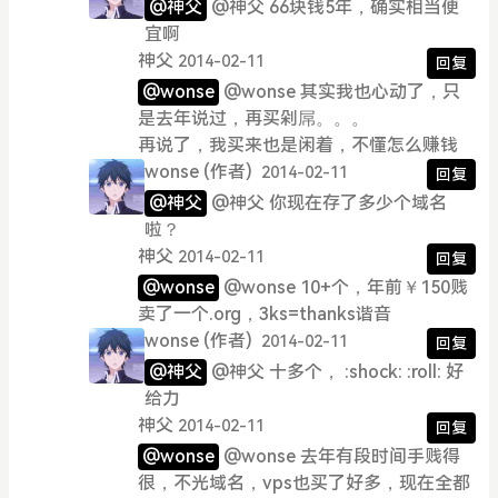
@神父
@神父 66块钱5年，确实相当便
宜啊
神父
2014-02-11
回复
@wonse
@wonse 其实我也心动了，只
是去年说过，再买剁屌。。。
再说了，我买来也是闲着，不懂怎么赚钱
wonse
(作者)
2014-02-11
回复
@神父
@神父 你现在存了多少个域名
啦？
神父
2014-02-11
回复
@wonse
@wonse 10+个，年前￥150贱
卖了一个.org，3ks=thanks谐音
wonse
(作者)
2014-02-11
回复
@神父
@神父 十多个， :shock: :roll: 好
给力
神父
2014-02-11
回复
@wonse
@wonse 去年有段时间手贱得
很，不光域名，vps也买了好多，现在全都