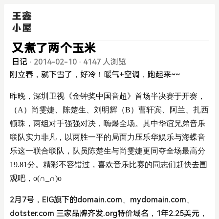
又煮了两个玉米
日记
·
2014-02-10
·
4147 人浏览
刚立春，就下雪了，好冷！暖气+空调，跑起来~~
昨晚，深圳卫视《金钟奖中国音超》首场半决赛于开赛，
（A）尚雯婕、陈楚生、刘明辉（B）曹轩宾、阿兰、扎西
顿珠，两组对手强强对决，嗨爆全场。其中华谊兄弟音乐
联队实力非凡，以两胜一平的局面力压乐华娱乐与海蝶音
乐这一联合联队，队员陈楚生与尚雯婕更同夺全场最高分
19.81分。精彩不容错过，喜欢音乐比赛的同志们赶快去围
观吧，o(∩_∩)o
2月7号，EIG旗下的domain.com、mydomain.com、
dotster.com 三家品牌齐发.org特价域名，1年2.25美元，