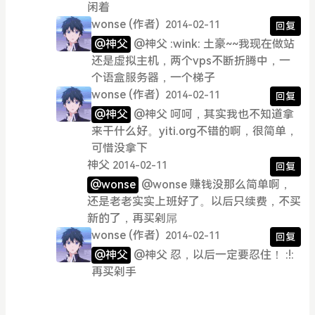
闲着
wonse
(作者)
2014-02-11
回复
@神父
@神父 :wink: 土豪~~我现在做站
还是虚拟主机，两个vps不断折腾中，一
个语盒服务器，一个梯子
wonse
(作者)
2014-02-11
回复
@神父
@神父 呵呵，其实我也不知道拿
来干什么好。yiti.org不错的啊，很简单，
可惜没拿下
神父
2014-02-11
回复
@wonse
@wonse 赚钱没那么简单啊，
还是老老实实上班好了。以后只续费，不买
新的了，再买剁屌
wonse
(作者)
2014-02-11
回复
@神父
@神父 忍，以后一定要忍住！ :!:
再买剁手