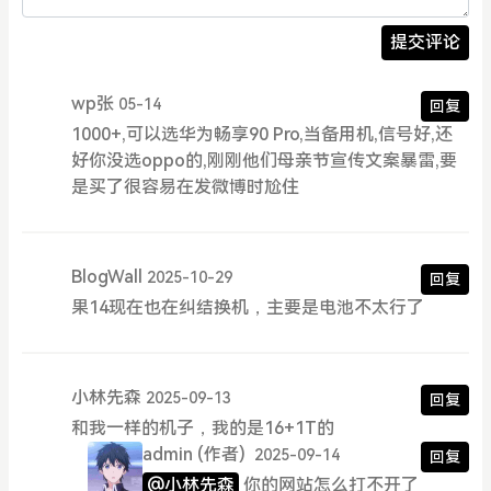
提交评论
wp张
05-14
回复
1000+,可以选华为畅享90 Pro,当备用机,信号好,还
好你没选oppo的,刚刚他们母亲节宣传文案暴雷,要
是买了很容易在发微博时尬住
BlogWall
2025-10-29
回复
果14现在也在纠结换机，主要是电池不太行了
小林先森
2025-09-13
回复
和我一样的机子，我的是16+1T的
admin
(作者)
2025-09-14
回复
@小林先森
你的网站怎么打不开了